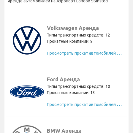
аренде автомобилей на Аэропорт London Stansted.
Volkswagen Аренда
Типы транспортных средств: 12
Прокатные компании: 9
П
росмотреть прокат автомобилей Volkswagen
Ford Аренда
Типы транспортных средств: 10
Прокатные компании: 13
П
росмотреть прокат автомобилей Ford
BMW Аренда