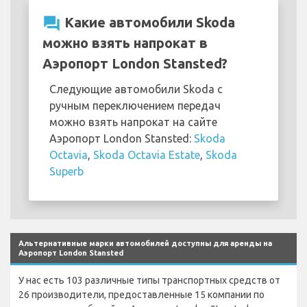
question_answer
Какие автомобили Skoda
можно взять напрокат в
Аэропорт London Stansted?
Следующие автомобили Skoda с
ручным переключением передач
можно взять напрокат на сайте
Аэропорт London Stansted:
Skoda
Octavia
,
Skoda Octavia Estate
,
Skoda
Superb
Альтернативные марки автомобилей доступны для аренды на
Аэропорт London Stansted
У нас есть 103 различные типы транспортных средств от
26 производители, предоставленные 15 компании по