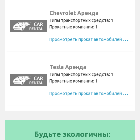
Chevrolet Аренда
Типы транспортных средств: 1
Прокатные компании: 1
П
росмотреть прокат автомобилей Chevrolet
Tesla Аренда
Типы транспортных средств: 1
Прокатные компании: 1
П
росмотреть прокат автомобилей Tesla
Будьте экологичны: