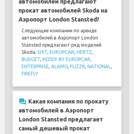
автомобилей предлагают
прокат автомобилей Skoda на
Аэропорт London Stansted?
Следующие компании по аренде
автомобилей в Аэропорт London
Stansted предлагают ряд моделей
Skoda:
SIXT
,
EUROPCAR
,
HERTZ
,
BUDGET
,
KEDDY BY EUROPCAR
,
ENTERPRISE
,
ALAMO
,
FLIZZR
,
NATIONAL
,
FIREFLY
question_answer
Какая компания по прокату
автомобилей в Аэропорт
London Stansted предлагает
самый дешевый прокат