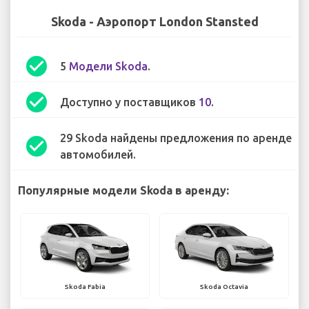
Skoda - Аэропорт London Stansted
check_circle
5
Модели Skoda
.
check_circle
Доступно у поставщиков
10
.
29 Skoda найдены предложения по аренде
check_circle
автомобилей.
Популярные модели Skoda в аренду:
Skoda Fabia
Skoda Octavia