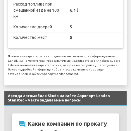
Расход топлива при
смешанной езде на 100
6.1 l
км
Количество дверей
5
Количество мест
5
Показанные характеристики предназначены только для информационных
целей, мы не можем гарантировать точную модель автомобиля Skoda Superb
Estate и технические характеристики, которые вы получите. Для получения
более подробной информации обратитесь в компанию по аренде
автомобилей на сайте Аэропорт London Stansted.
Аренда автомобиля Skoda на сайте Аэропорт London
Stansted – часто задаваемые вопросы
question_answer
Какие компании по прокату