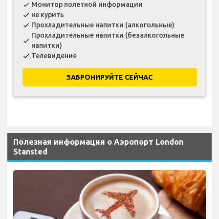
Монитор полетной информации
check
не курить
check
Прохладительные напитки (алкогольные)
check
Прохладительные напитки (безалкогольные
check
напитки)
Телевидение
check
ЗАБРОНИРУЙТЕ СЕЙЧАС
Полезная информация о Аэропорт London
Stansted