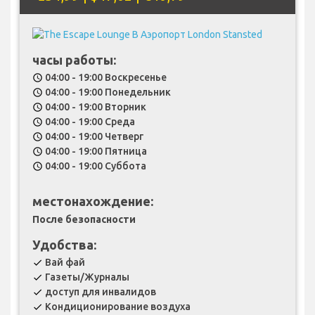
часы работы:
04:00 - 19:00 Воскресенье
schedule
04:00 - 19:00 Понедельник
schedule
04:00 - 19:00 Вторник
schedule
04:00 - 19:00 Среда
schedule
04:00 - 19:00 Четверг
schedule
04:00 - 19:00 Пятница
schedule
04:00 - 19:00 Суббота
schedule
местонахождение:
После безопасности
Удобства:
Вай фай
check
Газеты/Журналы
check
доступ для инвалидов
check
Кондиционирование воздуха
check