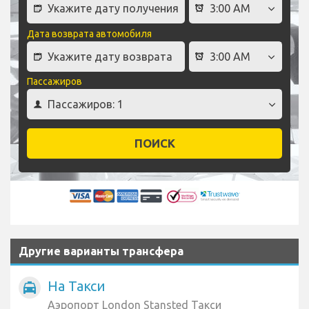
Дата возврата автомобиля
Пассажиров
ПОИСК
Другие варианты трансфера
На Такси
local_taxi
Аэропорт London Stansted Такси