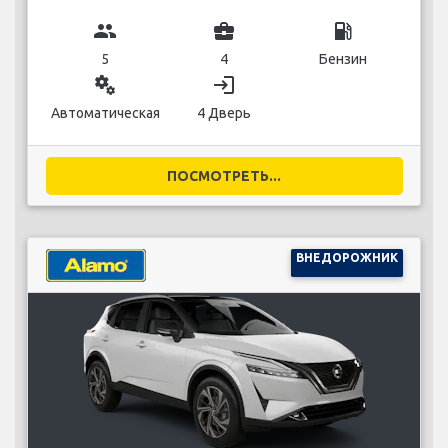
group
business_center
local_gas_station
5
4
Бензин
miscellaneous_services
login
Автоматическая
4 Дверь
ПОСМОТРЕТЬ...
ВНЕДОРОЖНИК