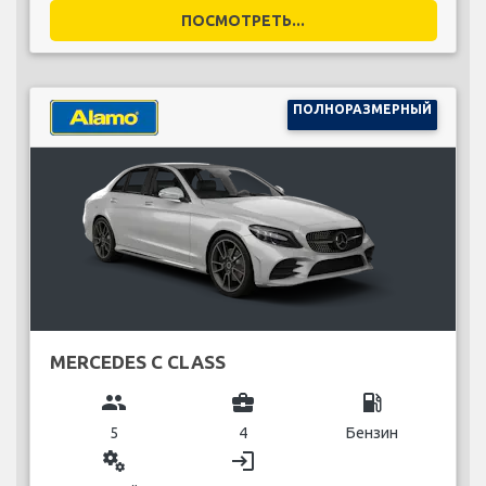
ПОСМОТРЕТЬ...
ПОЛНОРАЗМЕРНЫЙ
MERCEDES C CLASS
group
business_center
local_gas_station
5
4
Бензин
miscellaneous_services
login