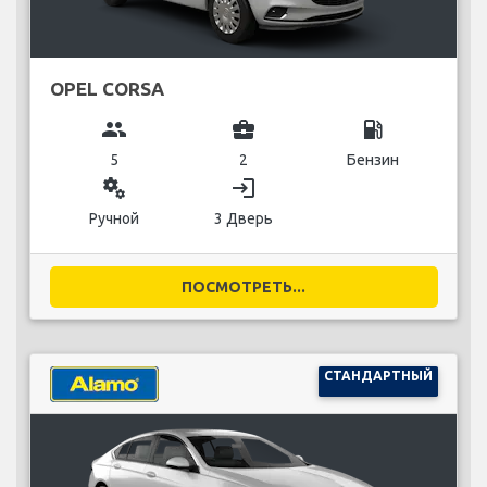
OPEL CORSA
group
business_center
local_gas_station
5
2
Бензин
miscellaneous_services
login
Ручной
3 Дверь
ПОСМОТРЕТЬ...
СТАНДАРТНЫЙ