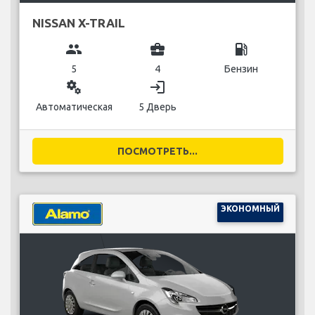
NISSAN X-TRAIL
group
business_center
local_gas_station
5
4
Бензин
miscellaneous_services
login
Автоматическая
5 Дверь
ПОСМОТРЕТЬ...
ЭКОНОМНЫЙ