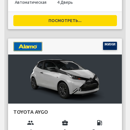
Автоматическая
4 Дверь
ПОСМОТРЕТЬ...
МИНИ
TOYOTA AYGO
group
business_center
local_gas_station