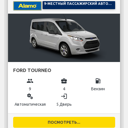
9-МЕСТНЫЙ ПАССАЖИРСКИЙ АВТОМОБИЛЬ
FORD TOURNEO
group
business_center
local_gas_station
9
4
Бензин
miscellaneous_services
login
Автоматическая
5 Дверь
ПОСМОТРЕТЬ...