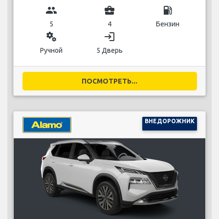
group
business_center
local_gas_station
5
4
Бензин
miscellaneous_services
login
Ручной
5 Дверь
ПОСМОТРЕТЬ...
ВНЕДОРОЖНИК