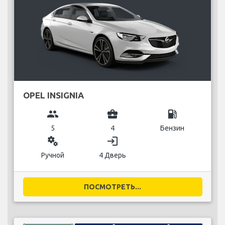
OPEL INSIGNIA
group
business_center
local_gas_station
5
4
Бензин
miscellaneous_services
login
Ручной
4 Дверь
ПОСМОТРЕТЬ...