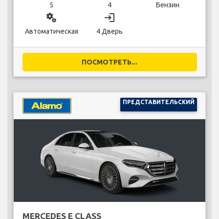
5
4
Бензин
miscellaneous_services
login
Автоматическая
4 Дверь
ПОСМОТРЕТЬ...
ПРЕДСТАВИТЕЛЬСКИЙ
MERCEDES E CLASS