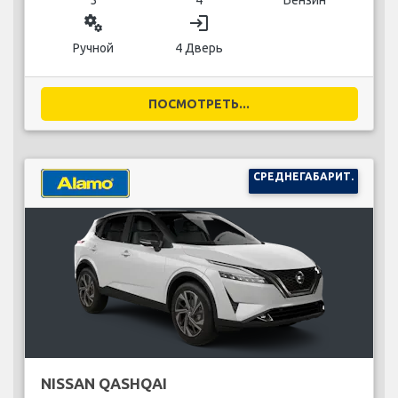
miscellaneous_services
login
Ручной
4 Дверь
ПОСМОТРЕТЬ...
СРЕДНЕГАБАРИТ.
NISSAN QASHQAI