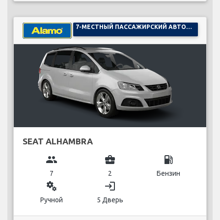
7-МЕСТНЫЙ ПАССАЖИРСКИЙ АВТОМОБИЛЬ
SEAT ALHAMBRA
group
business_center
local_gas_station
7
2
Бензин
miscellaneous_services
login
Ручной
5 Дверь