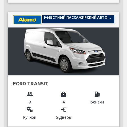
9-МЕСТНЫЙ ПАССАЖИРСКИЙ АВТОМОБИЛЬ
FORD TRANSIT
group
business_center
local_gas_station
9
4
Бензин
miscellaneous_services
login
Ручной
5 Дверь