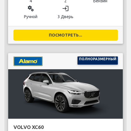
4
2
Бензин
miscellaneous_services
login
Ручной
3 Дверь
ПОСМОТРЕТЬ...
ПОЛНОРАЗМЕРНЫЙ
VOLVO XC60