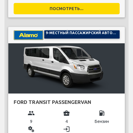
ПОСМОТРЕТЬ...
9-МЕСТНЫЙ ПАССАЖИРСКИЙ АВТОМОБИЛЬ
FORD TRANSIT PASSENGERVAN
group
business_center
local_gas_station
9
4
Бензин
miscellaneous_services
login