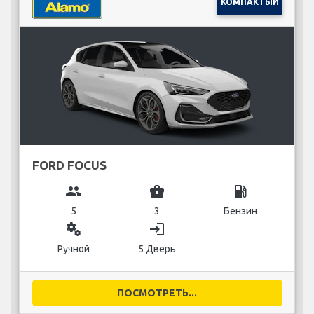
КОМПАКТЫЙ
FORD FOCUS
group
business_center
local_gas_station
5
3
Бензин
miscellaneous_services
login
Ручной
5 Дверь
ПОСМОТРЕТЬ...