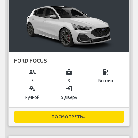
FORD FOCUS
group
business_center
local_gas_station
5
3
Бензин
miscellaneous_services
login
Ручной
5 Дверь
ПОСМОТРЕТЬ...