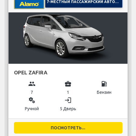
7-МЕСТНЫЙ ПАССАЖИРСКИЙ АВТОМОБИЛЬ
OPEL ZAFIRA
group
business_center
local_gas_station
7
1
Бензин
miscellaneous_services
login
Ручной
5 Дверь
ПОСМОТРЕТЬ...