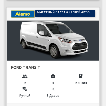
9-МЕСТНЫЙ ПАССАЖИРСКИЙ АВТОМОБИЛЬ
FORD TRANSIT
group
business_center
local_gas_station
9
4
Бензин
miscellaneous_services
login
Ручной
5 Дверь