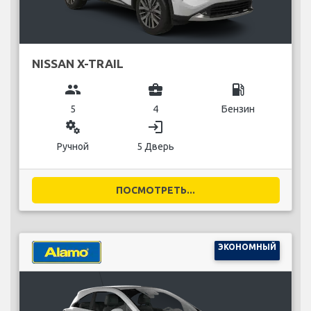
NISSAN X-TRAIL
group
business_center
local_gas_station
5
4
Бензин
miscellaneous_services
login
Ручной
5 Дверь
ПОСМОТРЕТЬ...
ЭКОНОМНЫЙ