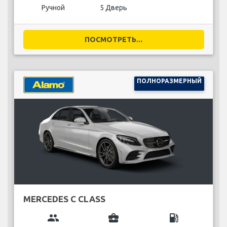
Ручной
5 Дверь
ПОСМОТРЕТЬ...
ПОЛНОРАЗМЕРНЫЙ
MERCEDES C CLASS
group
business_center
local_gas_station