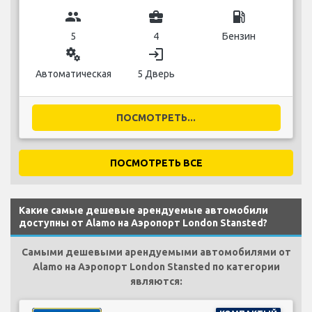
group
business_center
local_gas_station
5
4
Бензин
miscellaneous_services
login
Автоматическая
5 Дверь
ПОСМОТРЕТЬ...
ПОСМОТРЕТЬ ВСЕ
Какие самые дешевые арендуемые автомобили
доступны от Alamo на Аэропорт London Stansted?
Самыми дешевыми арендуемыми автомобилями от
Alamo на Аэропорт London Stansted по категории
являются: