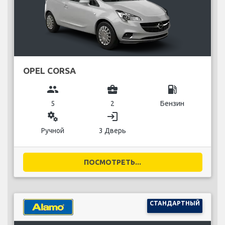
OPEL CORSA
group
business_center
local_gas_station
5
2
Бензин
miscellaneous_services
login
Ручной
3 Дверь
ПОСМОТРЕТЬ...
СТАНДАРТНЫЙ