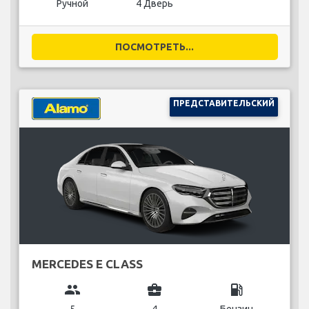
Ручной
4 Дверь
ПОСМОТРЕТЬ...
ПРЕДСТАВИТЕЛЬСКИЙ
MERCEDES E CLASS
group
business_center
local_gas_station
5
4
Бензин