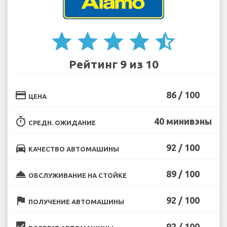
star
star
star
star
star_half
Рейтинг 9 из 10
credit_card
86 / 100
ЦЕНА
timer
40 минивэны
СРЕДН. ОЖИДАНИЕ
directions_car
92 / 100
КАЧЕСТВО АВТОМАШИНЫ
room_service
89 / 100
ОБСЛУЖИВАНИЕ НА СТОЙКЕ
flag
92 / 100
ПОЛУЧЕНИЕ АВТОМАШИНЫ
beenhere
92 / 100