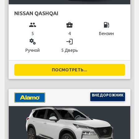
NISSAN QASHQAI
group
business_center
local_gas_station
5
4
Бензин
miscellaneous_services
login
Ручной
5 Дверь
ПОСМОТРЕТЬ...
ВНЕДОРОЖНИК