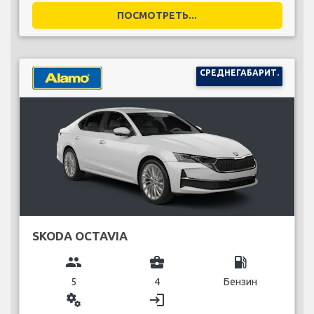
ПОСМОТРЕТЬ...
СРЕДНЕГАБАРИТ.
SKODA OCTAVIA
group
business_center
local_gas_station
5
4
Бензин
miscellaneous_services
login