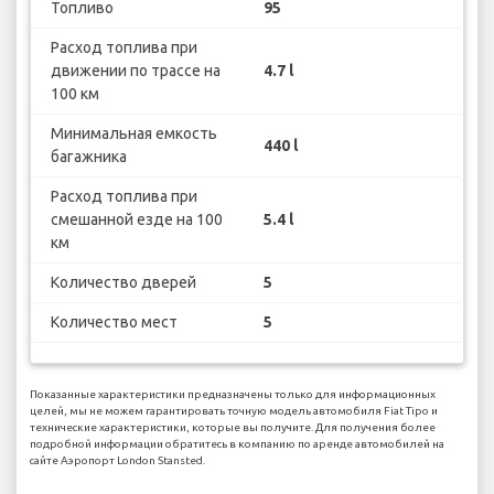
Топливо
95
Расход топлива при
движении по трассе на
4.7 l
100 км
Минимальная емкость
440 l
багажника
Расход топлива при
смешанной езде на 100
5.4 l
км
Количество дверей
5
Количество мест
5
Показанные характеристики предназначены только для информационных
целей, мы не можем гарантировать точную модель автомобиля Fiat Tipo и
технические характеристики, которые вы получите. Для получения более
подробной информации обратитесь в компанию по аренде автомобилей на
сайте Аэропорт London Stansted.