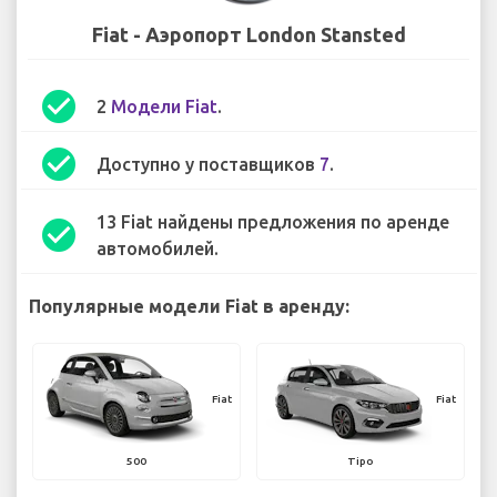
Fiat - Аэропорт London Stansted
check_circle
2
Модели Fiat
.
check_circle
Доступно у поставщиков
7
.
13 Fiat найдены предложения по аренде
check_circle
автомобилей.
Популярные модели Fiat в аренду:
Fiat
Fiat
500
Tipo