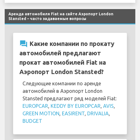
Аренда автомобиля Fiat на сайте Аэропорт London
Stansted – часто задаваемые вопросы
question_answer
Какие компании по прокату
автомобилей предлагают
прокат автомобилей Fiat на
Аэропорт London Stansted?
Следующие компании по аренде
автомобилей в Аэропорт London
Stansted предлагают ряд моделей Fiat:
EUROPCAR
,
KEDDY BY EUROPCAR
,
AVIS
,
GREEN MOTION
,
EASIRENT
,
DRIVALIA
,
BUDGET