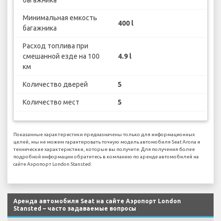
багажника
Минимальная емкость
400 l
багажника
Расход топлива при
смешанной езде на 100
4.9 l
км
Количество дверей
5
Количество мест
5
Показанные характеристики предназначены только для информационных
целей, мы не можем гарантировать точную модель автомобиля Seat Arona и
технические характеристики, которые вы получите. Для получения более
подробной информации обратитесь в компанию по аренде автомобилей на
сайте Аэропорт London Stansted.
Аренда автомобиля Seat на сайте Аэропорт London
Stansted – часто задаваемые вопросы