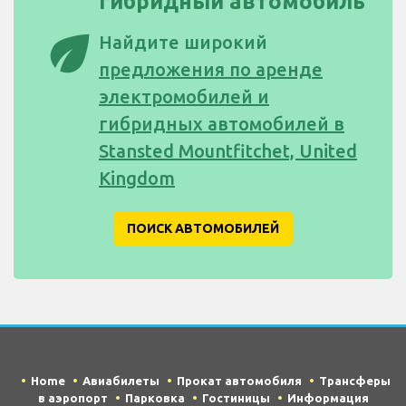
гибридный автомобиль
eco
Найдите широкий
предложения по аренде
электромобилей и
гибридных автомобилей в
Stansted Mountfitchet, United
Kingdom
ПОИСК АВТОМОБИЛЕЙ
Home
Авиабилеты
Прокат автомобиля
Трансферы
в аэропорт
Парковка
Гостиницы
Информация