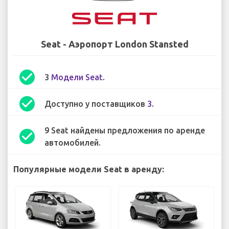
Seat - Аэропорт London Stansted
check_circle
3
Модели Seat
.
check_circle
Доступно у поставщиков
3
.
9 Seat найдены предложения по аренде
check_circle
автомобилей.
Популярные модели Seat в аренду: