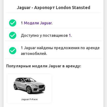
Jaguar - Аэропорт London Stansted
check_circle
1
Модели Jaguar
.
check_circle
Доступно у поставщиков
1
.
1 Jaguar найдены предложения по аренде
check_circle
автомобилей.
Популярные модели Jaguar в аренду:
Jaguar F-Pace