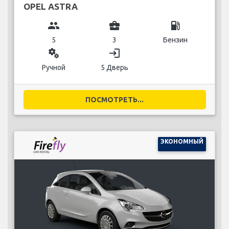
OPEL ASTRA
group
business_center
local_gas_station
5
3
Бензин
miscellaneous_services
login
Ручной
5 Дверь
ПОСМОТРЕТЬ...
ЭКОНОМНЫЙ