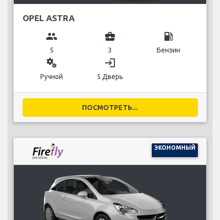
OPEL ASTRA
group
business_center
local_gas_station
5
3
Бензин
miscellaneous_services
login
Ручной
5 Дверь
ПОСМОТРЕТЬ...
ЭКОНОМНЫЙ