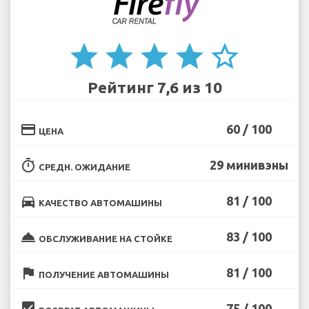
star
star
star
star
star_border
Рейтинг 7,6 из 10
credit_card
60 / 100
ЦЕНА
timer
29 минивэны
СРЕДН. ОЖИДАНИЕ
directions_car
81 / 100
КАЧЕСТВО АВТОМАШИНЫ
room_service
83 / 100
ОБСЛУЖИВАНИЕ НА СТОЙКЕ
flag
81 / 100
ПОЛУЧЕНИЕ АВТОМАШИНЫ
beenhere
75 / 100