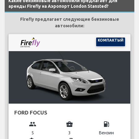
Какие бензиновые автомобили предлагает для
аренды Firefly на Аэропорт London Stansted?
Firefly предлагает следующие бензиновые
автомобили:
КОМПАКТЫЙ
FORD FOCUS
group
business_center
local_gas_station
5
3
Бензин