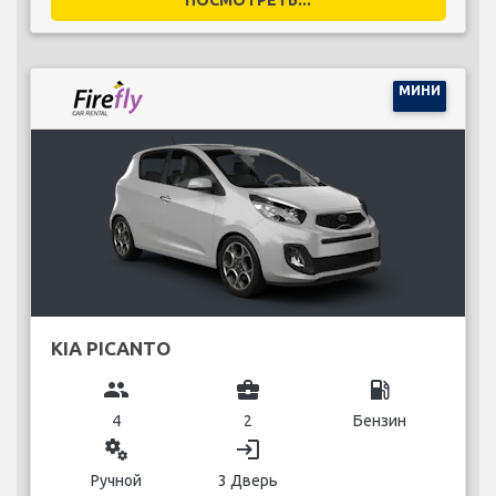
МИНИ
KIA PICANTO
group
business_center
local_gas_station
4
2
Бензин
miscellaneous_services
login
Ручной
3 Дверь