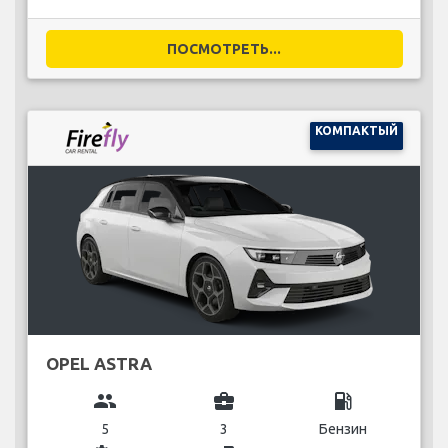
ПОСМОТРЕТЬ...
КОМПАКТЫЙ
OPEL ASTRA
group
business_center
local_gas_station
5
3
Бензин