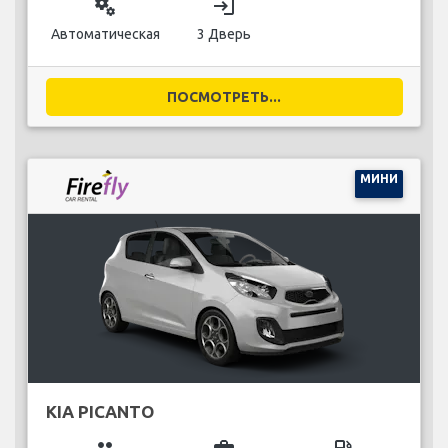
miscellaneous_services
login
Автоматическая
3 Дверь
ПОСМОТРЕТЬ...
МИНИ
KIA PICANTO