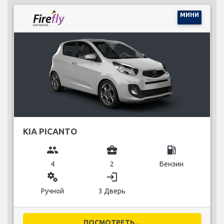
МИНИ
KIA PICANTO
group
business_center
local_gas_station
4
2
Бензин
miscellaneous_services
login
Ручной
3 Дверь
ПОСМОТРЕТЬ...