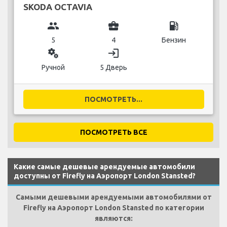
SKODA OCTAVIA
group
business_center
local_gas_station
5
4
Бензин
miscellaneous_services
login
Ручной
5 Дверь
ПОСМОТРЕТЬ...
ПОСМОТРЕТЬ ВСЕ
Какие самые дешевые арендуемые автомобили
доступны от Firefly на Аэропорт London Stansted?
Самыми дешевыми арендуемыми автомобилями от
Firefly на Аэропорт London Stansted по категории
являются: