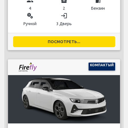
group
business_center
local_gas_station
4
2
Бензин
miscellaneous_services
login
Ручной
3 Дверь
ПОСМОТРЕТЬ...
КОМПАКТЫЙ