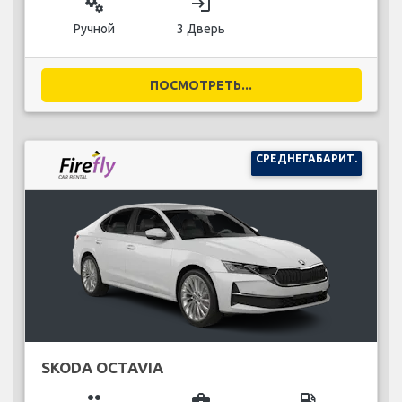
miscellaneous_services
login
Ручной
3 Дверь
ПОСМОТРЕТЬ...
СРЕДНЕГАБАРИТ.
SKODA OCTAVIA
group
business_center
local_gas_station