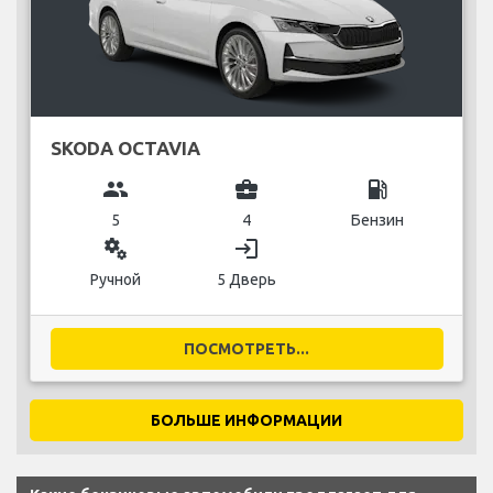
SKODA OCTAVIA
group
business_center
local_gas_station
5
4
Бензин
miscellaneous_services
login
Ручной
5 Дверь
ПОСМОТРЕТЬ...
БОЛЬШЕ ИНФОРМАЦИИ