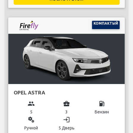
КОМПАКТЫЙ
OPEL ASTRA
group
business_center
local_gas_station
5
3
Бензин
miscellaneous_services
login
Ручной
5 Дверь