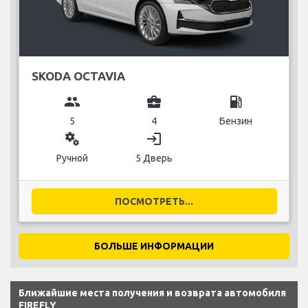
SKODA OCTAVIA
group
business_center
local_gas_station
5
4
Бензин
miscellaneous_services
login
Ручной
5 Дверь
ПОСМОТРЕТЬ...
БОЛЬШЕ ИНФОРМАЦИИ
Ближайшие места получения и возврата автомобиля
FIREFLY