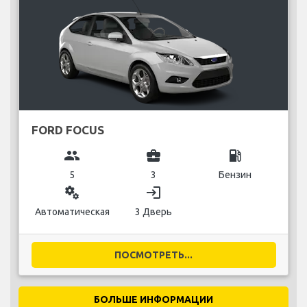
FORD FOCUS
group
business_center
local_gas_station
5
3
Бензин
miscellaneous_services
login
Автоматическая
3 Дверь
ПОСМОТРЕТЬ...
БОЛЬШЕ ИНФОРМАЦИИ