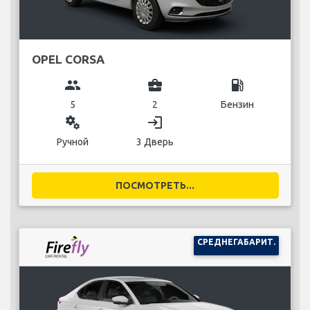
OPEL CORSA
group
business_center
local_gas_station
5
2
Бензин
miscellaneous_services
login
Ручной
3 Дверь
ПОСМОТРЕТЬ...
СРЕДНЕГАБАРИТ.