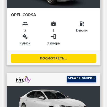
OPEL CORSA
group
business_center
local_gas_station
5
2
Бензин
miscellaneous_services
login
Ручной
3 Дверь
ПОСМОТРЕТЬ...
СРЕДНЕГАБАРИТ.