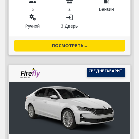
group
business_center
local_gas_station
5
2
Бензин
miscellaneous_services
login
Ручной
3 Дверь
ПОСМОТРЕТЬ...
СРЕДНЕГАБАРИТ.