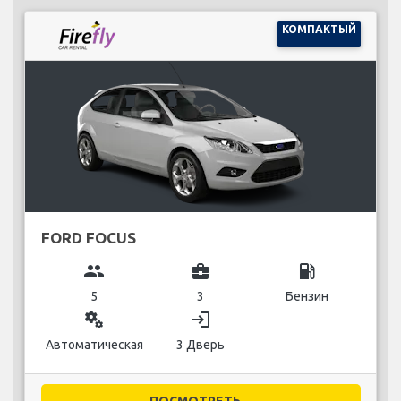
КОМПАКТЫЙ
FORD FOCUS
group
business_center
local_gas_station
5
3
Бензин
miscellaneous_services
login
Автоматическая
3 Дверь
ПОСМОТРЕТЬ...