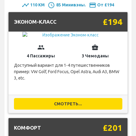
timeline
schedule
payment
110 KM
85 Минивэны.
От £194
£194
ЭКОНОМ-КЛАСС
group
business_center
4 Пассажиры
3 Чемоданы
Доступный вариант для 1-4 путешественников
пример: VW Golf, Ford Focus, Opel Astra, Audi A3, BMW
3, etc.
СМОТРЕТЬ...
£201
КОМФОРТ