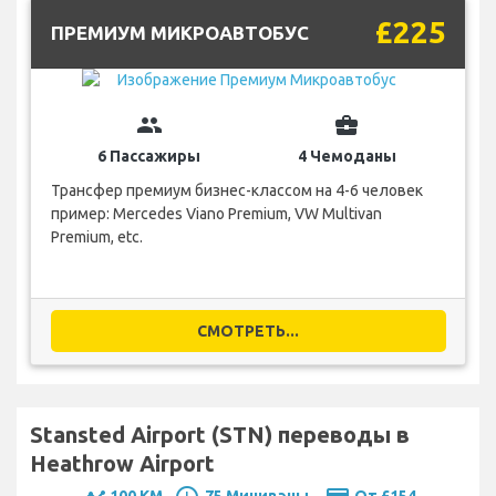
£225
ПРЕМИУМ МИКРОАВТОБУС
group
business_center
6 Пассажиры
4 Чемоданы
Трансфер премиум бизнес-классом на 4-6 человек
пример: Mercedes Viano Premium, VW Multivan
Premium, etc.
СМОТРЕТЬ...
Stansted Airport (STN) переводы в
Heathrow Airport