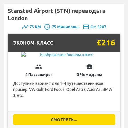
Stansted Airport (STN) переводы в
London
timeline
schedule
payment
75 KM
75 Минивэны.
От £207
£216
ЭКОНОМ-КЛАСС
group
business_center
4 Пассажиры
3 Чемоданы
Доступный вариант для 1-4 путешественников
пример: VW Golf, Ford Focus, Opel Astra, Audi A3, BMW
3, etc.
СМОТРЕТЬ...