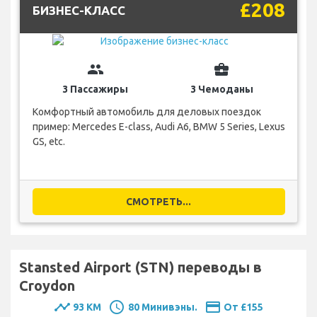
£208
БИЗНЕС-КЛАСС
group
business_center
3 Пассажиры
3 Чемоданы
Комфортный автомобиль для деловых поездок
пример: Mercedes E-class, Audi A6, BMW 5 Series, Lexus
GS, etc.
СМОТРЕТЬ...
Stansted Airport (STN) переводы в
Croydon
timeline
schedule
payment
93 KM
80 Минивэны.
От £155