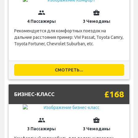
group
business_center
4 Пассажиры
3 Чемоданы
Рекомендуется для комфортных поездок на
дальние расстояния пример: VW Passat, Toyota Camry,
Toyota Fortuner, Chevrolet Suburban, etc.
СМОТРЕТЬ...
£168
БИЗНЕС-КЛАСС
group
business_center
3 Пассажиры
3 Чемоданы