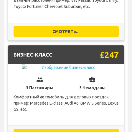
дальние расстояния пример: VW Passat, Toyota Camry,
Toyota Fortuner, Chevrolet Suburban, etc.
СМОТРЕТЬ...
£247
БИЗНЕС-КЛАСС
group
business_center
3 Пассажиры
3 Чемоданы
Комфортный автомобиль для деловых поездок
пример: Mercedes E-class, Audi A6, BMW 5 Series, Lexus
GS, etc.