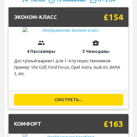
timeline
schedule
payment
100 KM
75 Минивэны.
От £154
£154
ЭКОНОМ-КЛАСС
group
business_center
4 Пассажиры
3 Чемоданы
Доступный вариант для 1-4 путешественников
пример: VW Golf, Ford Focus, Opel Astra, Audi A3, BMW
3, etc.
СМОТРЕТЬ...
£163
КОМФОРТ