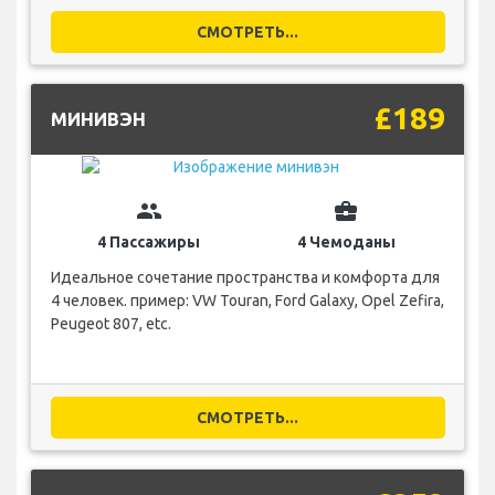
СМОТРЕТЬ...
£189
МИНИВЭН
group
business_center
4 Пассажиры
4 Чемоданы
Идеальное сочетание пространства и комфорта для
4 человек. пример: VW Touran, Ford Galaxy, Opel Zefira,
Peugeot 807, etc.
СМОТРЕТЬ...