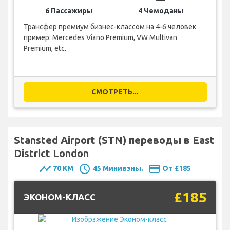
6 Пассажиры
4 Чемоданы
Трансфер премиум бизнес-классом на 4-6 человек
пример: Mercedes Viano Premium, VW Multivan
Premium, etc.
СМОТРЕТЬ...
Stansted Airport (STN) переводы в East
District London
timeline
schedule
payment
70 KM
45 Минивэны.
От £185
£185
ЭКОНОМ-КЛАСС