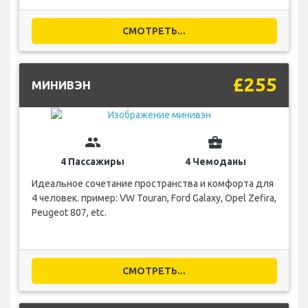
СМОТРЕТЬ...
£255
МИНИВЭН
group
business_center
4 Пассажиры
4 Чемоданы
Идеальное сочетание пространства и комфорта для
4 человек. пример: VW Touran, Ford Galaxy, Opel Zefira,
Peugeot 807, etc.
СМОТРЕТЬ...