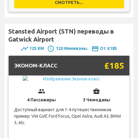
СМОТРЕТЬ...
Stansted Airport (STN) переводы в
Gatwick Airport
timeline
schedule
payment
125 KM
120 Минивэны.
От £185
£185
ЭКОНОМ-КЛАСС
group
business_center
4 Пассажиры
3 Чемоданы
Доступный вариант для 1-4 путешественников
пример: VW Golf, Ford Focus, Opel Astra, Audi A3, BMW
3, etc.