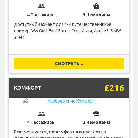
group
business_center
4 Пассажиры
3 Чемоданы
Доступный вариант для 1-4 путешественников
пример: VW Golf, Ford Focus, Opel Astra, Audi A3, BMW
3, etc.
СМОТРЕТЬ...
£216
КОМФОРТ
group
business_center
4 Пассажиры
3 Чемоданы
Рекомендуется для комфортных поездок на