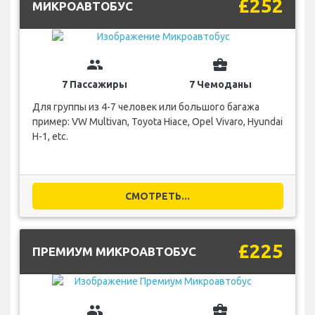
£252
МИКРОАВТОБУС
group
business_center
7 Пассажиры
7 Чемоданы
Для группы из 4-7 человек или большого багажа
пример: VW Multivan, Toyota Hiace, Opel Vivaro, Hyundai
H-1, etc.
СМОТРЕТЬ...
£225
ПРЕМИУМ МИКРОАВТОБУС
group
business_center