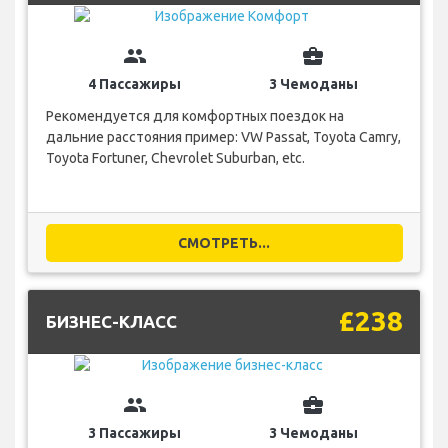
group
business_center
4 Пассажиры
3 Чемоданы
Рекомендуется для комфортных поездок на
дальние расстояния пример: VW Passat, Toyota Camry,
Toyota Fortuner, Chevrolet Suburban, etc.
СМОТРЕТЬ...
£238
БИЗНЕС-КЛАСС
group
business_center
3 Пассажиры
3 Чемоданы