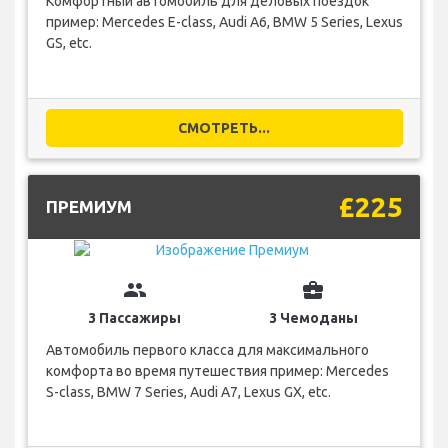
Комфортный автомобиль для деловых поездок
пример: Mercedes E-class, Audi A6, BMW 5 Series, Lexus
GS, etc.
СМОТРЕТЬ...
£225
ПРЕМИУМ
group
business_center
3 Пассажиры
3 Чемоданы
Автомобиль первого класса для максимального
комфорта во время путешествия пример: Mercedes
S-class, BMW 7 Series, Audi A7, Lexus GX, etc.