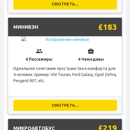
СМОТРЕТЬ...
£183
МИНИВЭН
group
business_center
4 Пассажиры
4 Чемоданы
Идеальное сочетание пространства и комфорта для
4 человек. пример: VW Touran, Ford Galaxy, Opel Zefira,
Peugeot 807, etc.
СМОТРЕТЬ...
£219
МИКРОАВТОБУС