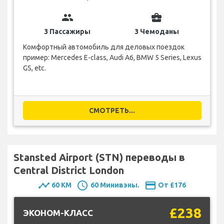
group
business_center
3 Пассажиры
3 Чемоданы
Комфортный автомобиль для деловых поездок
пример: Mercedes E-class, Audi A6, BMW 5 Series, Lexus
GS, etc.
СМОТРЕТЬ...
Stansted Airport (STN) переводы в
Central District London
timeline
schedule
payment
60 KM
60 Минивэны.
От £176
£238
ЭКОНОМ-КЛАСС