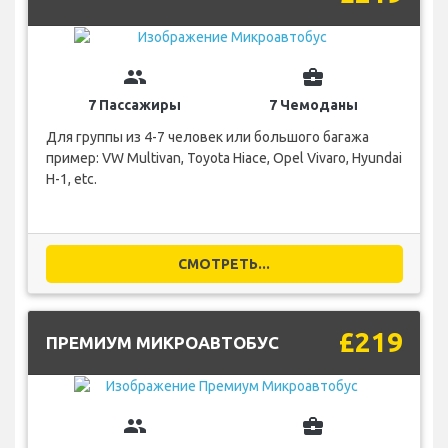
group
business_center
7 Пассажиры
7 Чемоданы
Для группы из 4-7 человек или большого багажа
пример: VW Multivan, Toyota Hiace, Opel Vivaro, Hyundai
H-1, etc.
СМОТРЕТЬ...
£219
ПРЕМИУМ МИКРОАВТОБУС
group
business_center