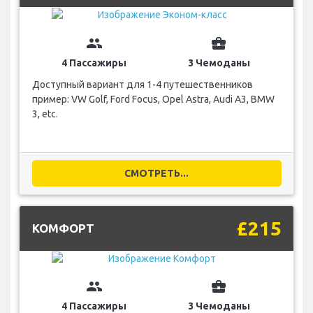
group
business_center
4 Пассажиры
3 Чемоданы
Доступный вариант для 1-4 путешественников
пример: VW Golf, Ford Focus, Opel Astra, Audi A3, BMW
3, etc.
СМОТРЕТЬ...
£215
КОМФОРТ
group
business_center
4 Пассажиры
3 Чемоданы