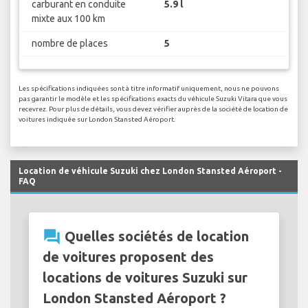
carburant en conduite
5.9 l
mixte aux 100 km
nombre de places
5
Les spécifications indiquées sont à titre informatif uniquement, nous ne pouvons
pas garantir le modèle et les spécifications exacts du véhicule Suzuki Vitara que vous
recevrez. Pour plus de détails, vous devez vérifier auprès de la société de location de
voitures indiquée sur London Stansted Aéroport.
Location de véhicule Suzuki chez London Stansted Aéroport -
FAQ
question_answer
Quelles sociétés de location
de voitures proposent des
locations de voitures Suzuki sur
London Stansted Aéroport ?