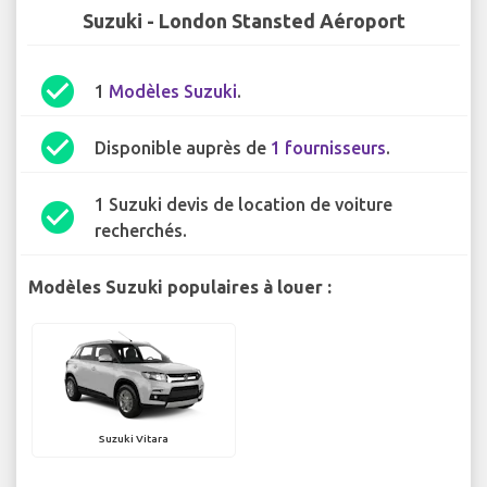
Suzuki - London Stansted Aéroport
check_circle
1
Modèles Suzuki
.
check_circle
Disponible auprès de
1 fournisseurs
.
1 Suzuki devis de location de voiture
check_circle
recherchés.
Modèles Suzuki populaires à louer :
Suzuki Vitara