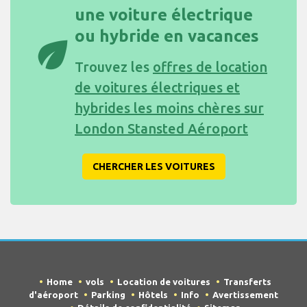
une voiture électrique
ou hybride en vacances
eco
Trouvez les
offres de location
de voitures électriques et
hybrides les moins chères sur
London Stansted Aéroport
CHERCHER LES VOITURES
Home
vols
Location de voitures
Transferts
d'aéroport
Parking
Hôtels
Info
Avertissement