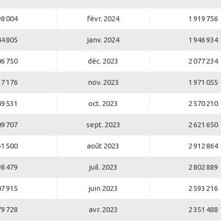
98 004
févr. 2024
1 919 756
44 805
janv. 2024
1 946 934
06 750
déc. 2023
2 077 234
17 176
nov. 2023
1 971 055
49 531
oct. 2023
2 570 210
09 707
sept. 2023
2 621 650
61 500
août 2023
2 912 864
98 479
juil. 2023
2 802 889
07 915
juin 2023
2 593 216
79 728
avr. 2023
2 351 488