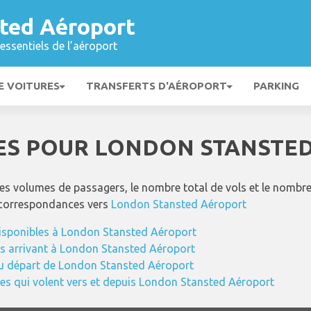
ted Aéroport
essentiels de l’aéroport
E VOITURES
TRANSFERTS D'AÉROPORT
PARKING
UES POUR LONDON STANSTE
s volumes de passagers, le nombre total de vols et le nombre 
 correspondances vers
London Stansted Aéroport
disponibles à London Stansted Aéroport
ls arrivant à London Stansted Aéroport
au départ de London Stansted Aéroport
s qui volent vers et depuis London Stansted Aéroport