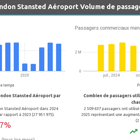
ndon Stansted Aéroport Volume de passag
Passagers commerciaux men
2 M
0
2020
juil., 2024
oc
de temps
P
ondon Stansted Aéroport par
Combien de passagers uti
cha
don Stansted Aéroport dans 2024
2 509 637 passagers ont utilis
r rapport à 2023 (27 951 975).
2025 représentant une augmenta
(2
47%
trending_up
(tous les mois)