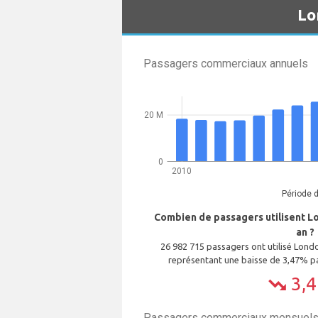
Lo
Passagers commerciaux annuels
20 M
0
2010
Période 
Combien de passagers utilisent L
an ?
26 982 715 passagers ont utilisé Lon
représentant une baisse de 3,47% pa
3,
trending_down
Passagers commerciaux mensuels 