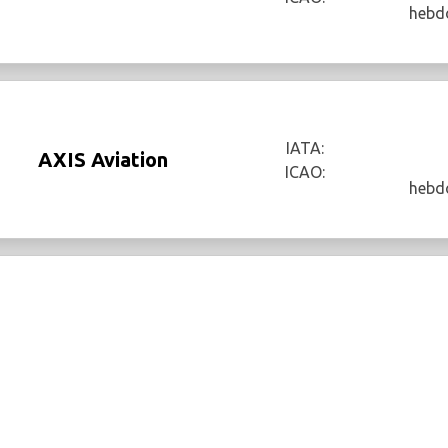
hebd
IATA:
AXIS Aviation
ICAO:
hebd