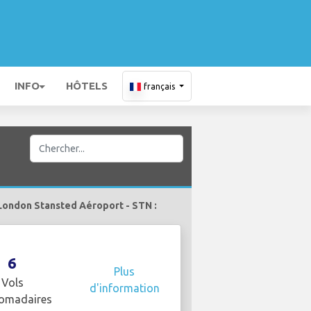
INFO
HÔTELS
français
 London Stansted Aéroport - STN :
6
Plus
Vols
d'information
omadaires