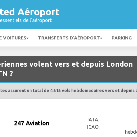
ted Aéroport
essentiels de l’aéroport
E VOITURES
TRANSFERTS D'AÉROPORT
PARKING
riennes volent vers et depuis London
TN ?
es assurent un total de 4 515 vols hebdomadaires vers et depuis
IATA:
247 Aviation
ICAO:
hebd