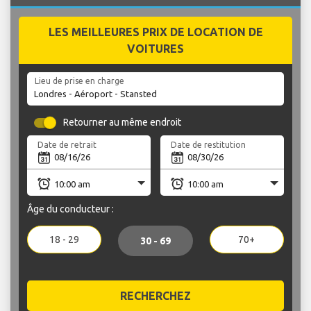
LES MEILLEURES PRIX DE LOCATION DE
VOITURES
Lieu de prise en charge
Retourner au même endroit
Date de retrait
Date de restitution
Âge du conducteur :
18 - 29
70+
30 - 69
RECHERCHEZ