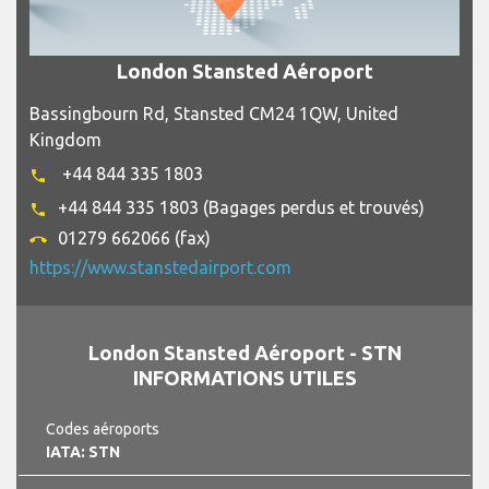
London Stansted Aéroport
Bassingbourn Rd, Stansted CM24 1QW, United
Kingdom
+44 844 335 1803
phone
+44 844 335 1803 (Bagages perdus et trouvés)
phone
01279 662066 (fax)
call_end
https://www.stanstedairport.com
London Stansted Aéroport - STN
INFORMATIONS UTILES
Codes aéroports
IATA: STN