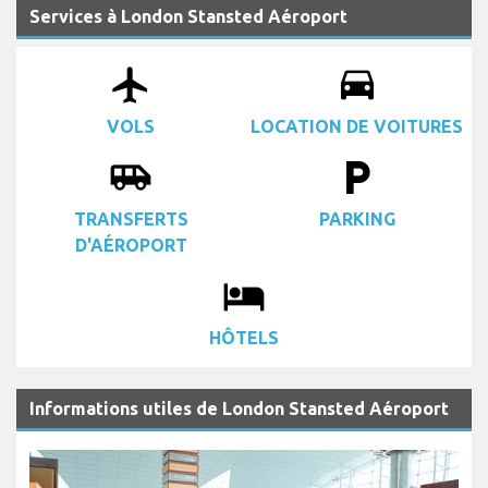
Services à London Stansted Aéroport
airplanemode_active
drive_eta
VOLS
LOCATION DE VOITURES
airport_shuttle
local_parking
TRANSFERTS
PARKING
D'AÉROPORT
local_hotel
HÔTELS
Informations utiles de London Stansted Aéroport