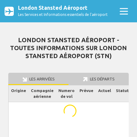
London Stansted Aéroport
Les Services et Informations essentiels de l’aéroport
LONDON STANSTED AÉROPORT -
TOUTES INFORMATIONS SUR LONDON
STANSTED AÉROPORT (STN)
LES ARRIVÉES
LES DÉPARTS
Origine
Compagnie
Numero
Prévue
Actuel
Statut
aérienne
de vol
...