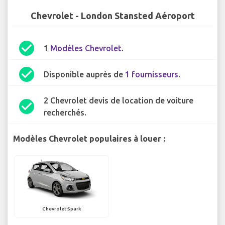
Chevrolet - London Stansted Aéroport
check_circle
1
Modèles Chevrolet
.
check_circle
Disponible auprès de
1 fournisseurs
.
2 Chevrolet devis de location de voiture
check_circle
recherchés.
Modèles Chevrolet populaires à louer :
Chevrolet Spark