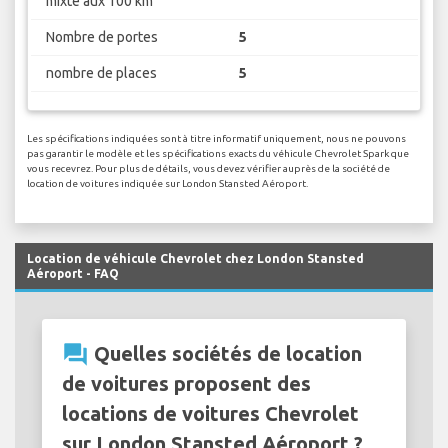
mixte aux 100 km
Nombre de portes
5
nombre de places
5
Les spécifications indiquées sont à titre informatif uniquement, nous ne pouvons
pas garantir le modèle et les spécifications exacts du véhicule Chevrolet Spark que
vous recevrez. Pour plus de détails, vous devez vérifier auprès de la société de
location de voitures indiquée sur London Stansted Aéroport.
Location de véhicule Chevrolet chez London Stansted
Aéroport - FAQ
question_answer
Quelles sociétés de location
de voitures proposent des
locations de voitures Chevrolet
sur London Stansted Aéroport ?