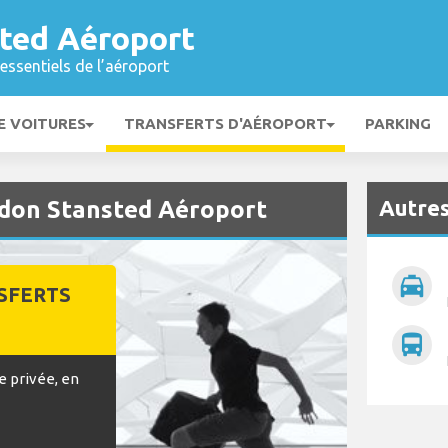
ted Aéroport
essentiels de l’aéroport
E VOITURES
TRANSFERTS D'AÉROPORT
PARKING
Autres
ndon Stansted Aéroport
local_taxi
SFERTS
directions_bus
e privée, en