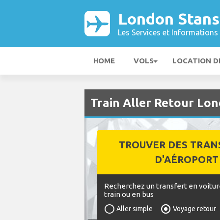
London Stans
Les Services et Informations 
HOME
VOLS
LOCATION D
Train Aller Retour Lo
TROUVER DES TRAN
D'AÉROPORT
Recherchez un transfert en voitur
train ou en bus
Aller simple
Voyage retour