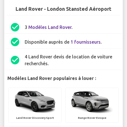
Land Rover - London Stansted Aéroport
check_circle
3
Modèles Land Rover
.
check_circle
Disponible auprès de
1 fournisseurs
.
4 Land Rover devis de location de voiture
check_circle
recherchés.
Modèles Land Rover populaires à louer :
Land Rover Discovery Sport
Range Rover Evoque