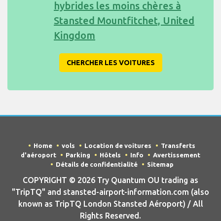
hybrides les moins chères à
Stansted Mountfitchet, United
Kingdom
CHERCHER LES VOITURES
Home
vols
Location de voitures
Transferts
d'aéroport
Parking
Hôtels
Info
Avertissement
Détails de confidentialité
Sitemap
COPYRIGHT © 2026 Try Quantum OU trading as
"TripTQ" and stansted-airport-information.com (also
known as TripTQ London Stansted Aéroport) / All
Rights Reserved.