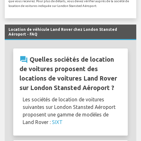
que vous recevrez. Pour plus de détails, vous devez vérifier auprès de la société de
location de voitures indiquée sur London Stansted Aéroport.
Location de véhicule Land Rover chez London Stansted
Aéroport - FAQ
question_answer
Quelles sociétés de location
de voitures proposent des
locations de voitures Land Rover
sur London Stansted Aéroport ?
Les sociétés de location de voitures
suivantes sur London Stansted Aéroport
proposent une gamme de modèles de
Land Rover :
SIXT