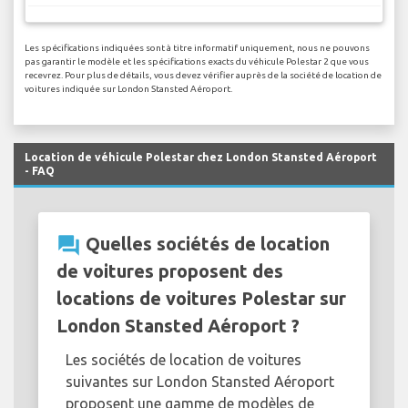
Les spécifications indiquées sont à titre informatif uniquement, nous ne pouvons
pas garantir le modèle et les spécifications exacts du véhicule Polestar 2 que vous
recevrez. Pour plus de détails, vous devez vérifier auprès de la société de location de
voitures indiquée sur London Stansted Aéroport.
Location de véhicule Polestar chez London Stansted Aéroport
- FAQ
question_answer
Quelles sociétés de location
de voitures proposent des
locations de voitures Polestar sur
London Stansted Aéroport ?
Les sociétés de location de voitures
suivantes sur London Stansted Aéroport
proposent une gamme de modèles de