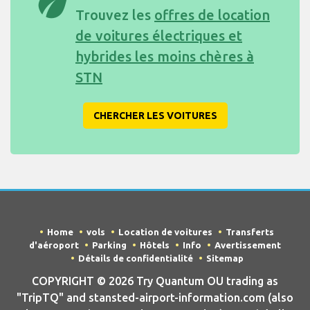
eco
Trouvez les
offres de location
de voitures électriques et
hybrides les moins chères à
STN
CHERCHER LES VOITURES
Home
vols
Location de voitures
Transferts
d'aéroport
Parking
Hôtels
Info
Avertissement
Détails de confidentialité
Sitemap
COPYRIGHT © 2026 Try Quantum OU trading as
"TripTQ" and stansted-airport-information.com (also