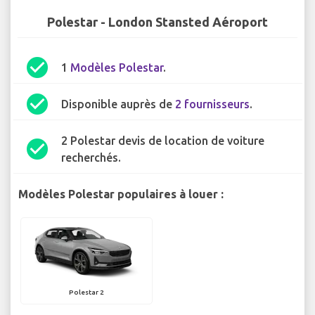
Polestar - London Stansted Aéroport
check_circle
1
Modèles Polestar
.
check_circle
Disponible auprès de
2 fournisseurs
.
2 Polestar devis de location de voiture
check_circle
recherchés.
Modèles Polestar populaires à louer :
Polestar 2