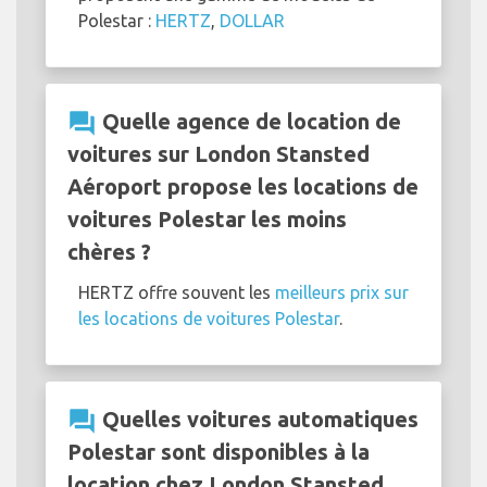
Polestar :
HERTZ
,
DOLLAR
question_answer
Quelle agence de location de
voitures sur London Stansted
Aéroport propose les locations de
voitures Polestar les moins
chères ?
HERTZ offre souvent les
meilleurs prix sur
les locations de voitures Polestar
.
question_answer
Quelles voitures automatiques
Polestar sont disponibles à la
location chez London Stansted