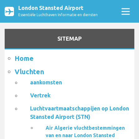
London Stansted Airport
Essentiële Luchthaven Informatie en diensten
SITEMAP
Home
Vluchten
aankomsten
Vertrek
Luchtvaartmaatschappijen op London
Stansted Airport (STN)
Air Algerie vluchtbestemmingen
van en naar London Stansted