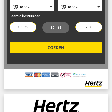
Leeftijd bestuurder:
18 - 29
70+
30 - 69
ZOEKEN