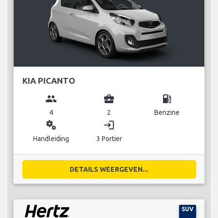
KIA PICANTO
group
business_center
local_gas_station
4
2
Benzine
miscellaneous_services
login
Handleiding
3 Portier
DETAILS WEERGEVEN...
SUV