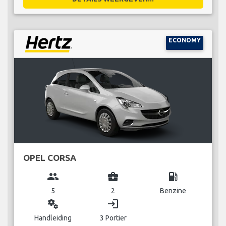
ECONOMY
OPEL CORSA
group
business_center
local_gas_station
5
2
Benzine
miscellaneous_services
login
Handleiding
3 Portier