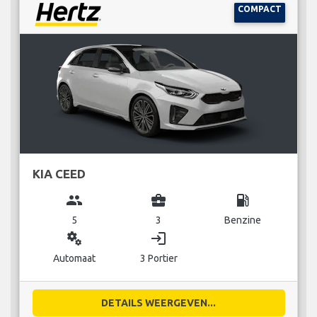
COMPACT
KIA CEED
group
business_center
local_gas_station
5
3
Benzine
miscellaneous_services
login
Automaat
3 Portier
DETAILS WEERGEVEN...