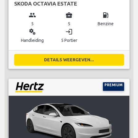
SKODA OCTAVIA ESTATE
group
business_center
local_gas_station
5
5
Benzine
miscellaneous_services
login
Handleiding
5 Portier
DETAILS WEERGEVEN...
PREMIUM