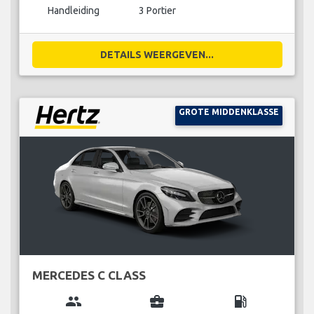
Handleiding
3 Portier
DETAILS WEERGEVEN...
GROTE MIDDENKLASSE
MERCEDES C CLASS
group
business_center
local_gas_station