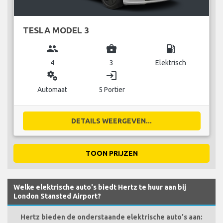
TESLA MODEL 3
group
business_center
local_gas_station
4
3
Elektrisch
miscellaneous_services
login
Automaat
5 Portier
DETAILS WEERGEVEN...
TOON PRIJZEN
Welke elektrische auto's biedt Hertz te huur aan bij
London Stansted Airport?
Hertz bieden de onderstaande elektrische auto's aan: