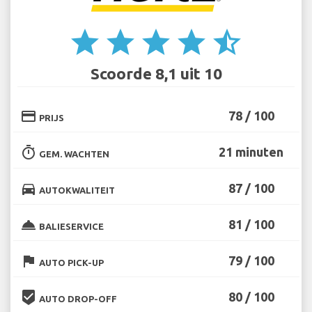
star
star
star
star
star_half
Scoorde 8,1 uit 10
credit_card
78 / 100
PRIJS
timer
21 minuten
GEM. WACHTEN
directions_car
87 / 100
AUTOKWALITEIT
room_service
81 / 100
BALIESERVICE
flag
79 / 100
AUTO PICK-UP
beenhere
80 / 100
AUTO DROP-OFF