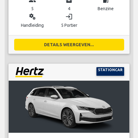
5
4
Benzine
miscellaneous_services
login
Handleiding
5 Portier
DETAILS WEERGEVEN...
STATIONCAR