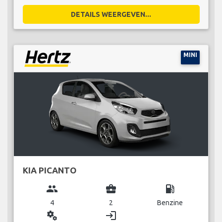
DETAILS WEERGEVEN...
MINI
KIA PICANTO
group
business_center
local_gas_station
4
2
Benzine
miscellaneous_services
login