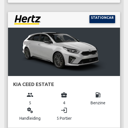
STATIONCAR
KIA CEED ESTATE
group
business_center
local_gas_station
5
4
Benzine
miscellaneous_services
login
Handleiding
5 Portier