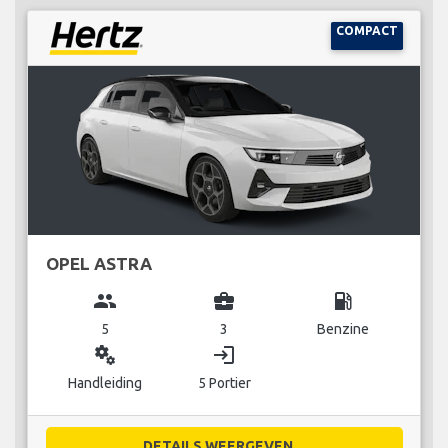
COMPACT
OPEL ASTRA
group
business_center
local_gas_station
5
3
Benzine
miscellaneous_services
login
Handleiding
5 Portier
DETAILS WEERGEVEN...