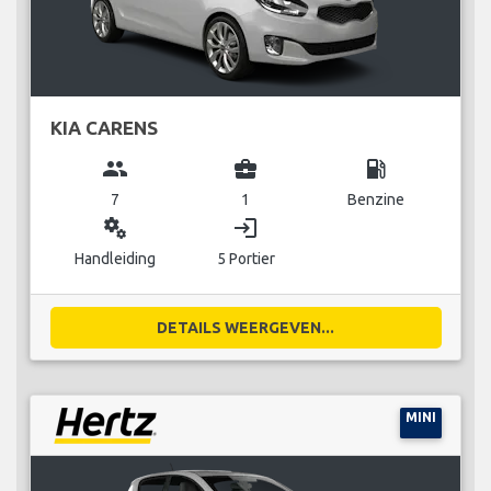
KIA CARENS
group
business_center
local_gas_station
7
1
Benzine
miscellaneous_services
login
Handleiding
5 Portier
DETAILS WEERGEVEN...
MINI