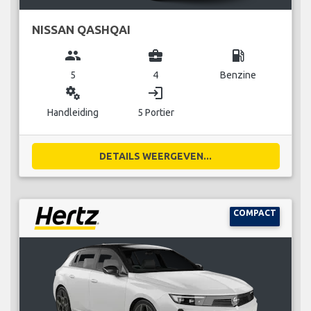
NISSAN QASHQAI
group
business_center
local_gas_station
5
4
Benzine
miscellaneous_services
login
Handleiding
5 Portier
DETAILS WEERGEVEN...
COMPACT