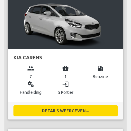
KIA CARENS
group
business_center
local_gas_station
7
1
Benzine
miscellaneous_services
login
Handleiding
5 Portier
DETAILS WEERGEVEN...