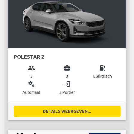
POLESTAR 2
group
business_center
local_gas_station
5
3
Elektrisch
miscellaneous_services
login
Automaat
5 Portier
DETAILS WEERGEVEN...