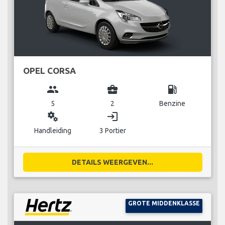
OPEL CORSA
group
business_center
local_gas_station
5
2
Benzine
miscellaneous_services
login
Handleiding
3 Portier
DETAILS WEERGEVEN...
GROTE MIDDENKLASSE