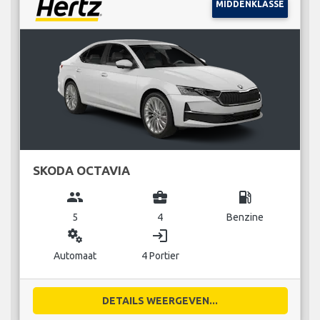
MIDDENKLASSE
SKODA OCTAVIA
group
business_center
local_gas_station
5
4
Benzine
miscellaneous_services
login
Automaat
4 Portier
DETAILS WEERGEVEN...