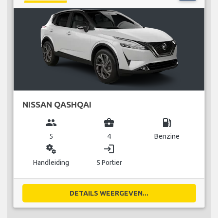
NISSAN QASHQAI
group
business_center
local_gas_station
5
4
Benzine
miscellaneous_services
login
Handleiding
5 Portier
DETAILS WEERGEVEN...