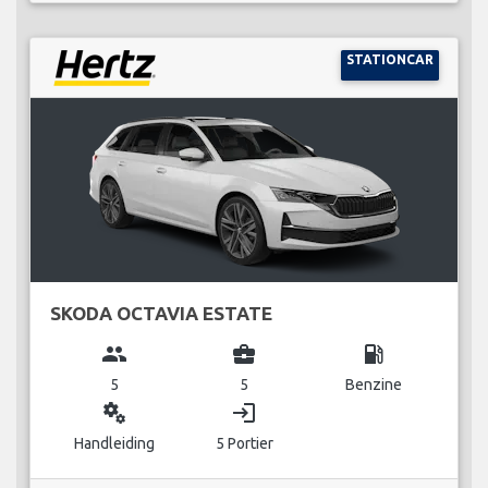
STATIONCAR
SKODA OCTAVIA ESTATE
group
business_center
local_gas_station
5
5
Benzine
miscellaneous_services
login
Handleiding
5 Portier