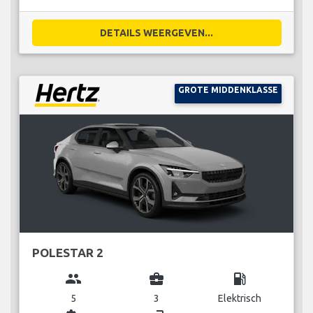
DETAILS WEERGEVEN...
GROTE MIDDENKLASSE
POLESTAR 2
group
business_center
local_gas_station
5
3
Elektrisch