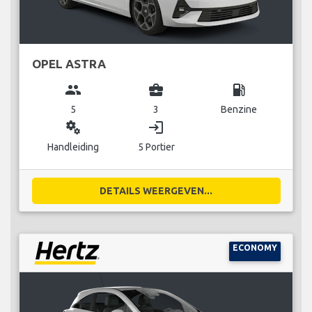
OPEL ASTRA
group
business_center
local_gas_station
5
3
Benzine
miscellaneous_services
login
Handleiding
5 Portier
DETAILS WEERGEVEN...
ECONOMY