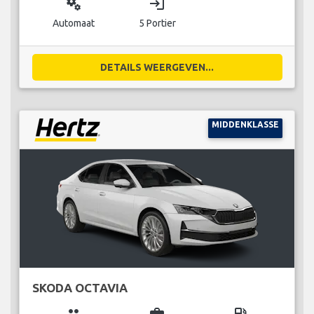
miscellaneous_services
login
Automaat
5 Portier
DETAILS WEERGEVEN...
MIDDENKLASSE
SKODA OCTAVIA
group
business_center
local_gas_station