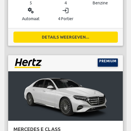
5
4
Benzine
miscellaneous_services
login
Automaat
4 Portier
DETAILS WEERGEVEN...
PREMIUM
MERCEDES E CLASS