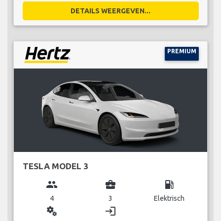
DETAILS WEERGEVEN...
PREMIUM
TESLA MODEL 3
group
business_center
local_gas_station
4
3
Elektrisch
miscellaneous_services
login