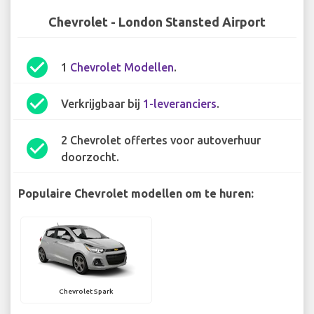
Chevrolet - London Stansted Airport
check_circle
1
Chevrolet Modellen
.
check_circle
Verkrijgbaar bij
1-leveranciers
.
2 Chevrolet offertes voor autoverhuur
check_circle
doorzocht.
Populaire Chevrolet modellen om te huren:
Chevrolet Spark