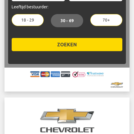
Leeftijd bestuurder:
18 - 29
70+
30 - 69
ZOEKEN