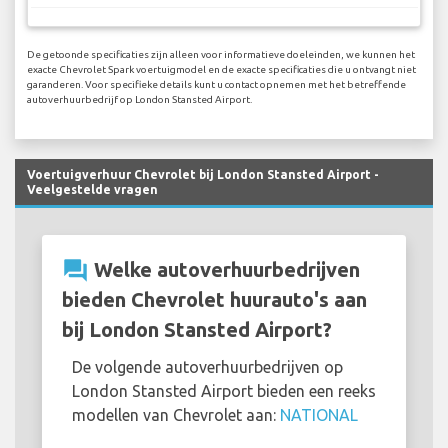
De getoonde specificaties zijn alleen voor informatieve doeleinden, we kunnen het
exacte Chevrolet Spark voertuigmodel en de exacte specificaties die u ontvangt niet
garanderen. Voor specifieke details kunt u contact opnemen met het betreffende
autoverhuurbedrijf op London Stansted Airport.
Voertuigverhuur Chevrolet bij London Stansted Airport -
Veelgestelde vragen
question_answer
Welke autoverhuurbedrijven
bieden Chevrolet huurauto's aan
bij London Stansted Airport?
De volgende autoverhuurbedrijven op
London Stansted Airport bieden een reeks
modellen van Chevrolet aan:
NATIONAL