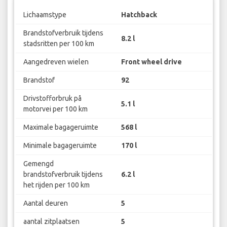
Lichaamstype
Hatchback
Brandstofverbruik tijdens
8.2 l
stadsritten per 100 km
Aangedreven wielen
Front wheel drive
Brandstof
92
Drivstofforbruk på
5.1 l
motorvei per 100 km
Maximale bagageruimte
568 l
Minimale bagageruimte
170 l
Gemengd
brandstofverbruik tijdens
6.2 l
het rijden per 100 km
Aantal deuren
5
aantal zitplaatsen
5