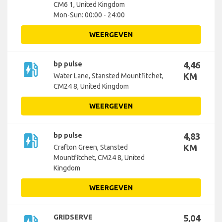
CM6 1, United Kingdom
Mon-Sun: 00:00 - 24:00
WEERGEVEN
ev_station
bp pulse
4,46
KM
Water Lane, Stansted Mountfitchet,
CM24 8, United Kingdom
WEERGEVEN
ev_station
bp pulse
4,83
KM
Crafton Green, Stansted
Mountfitchet, CM24 8, United
Kingdom
WEERGEVEN
GRIDSERVE
5,04