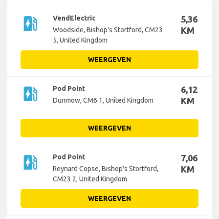
ev_station
VendElectric
5,36
KM
Woodside, Bishop's Stortford, CM23
5, United Kingdom
WEERGEVEN
ev_station
Pod Point
6,12
KM
Dunmow, CM6 1, United Kingdom
WEERGEVEN
ev_station
Pod Point
7,06
KM
Reynard Copse, Bishop's Stortford,
CM23 2, United Kingdom
WEERGEVEN