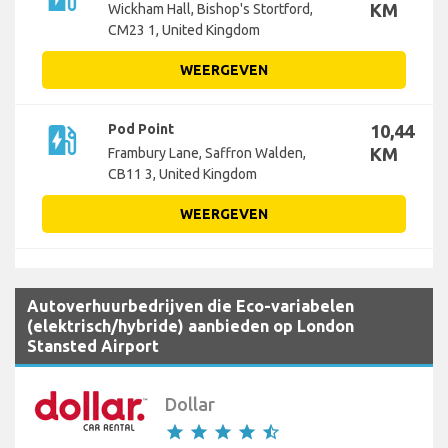
KM
Wickham Hall, Bishop's Stortford,
CM23 1, United Kingdom
WEERGEVEN
ev_station
Pod Point
10,44
KM
Frambury Lane, Saffron Walden,
CB11 3, United Kingdom
WEERGEVEN
Autoverhuurbedrijven die Eco-variabelen
(elektrisch/hybride) aanbieden op London
Stansted Airport
Dollar
star
star
star
star
star_half