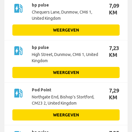
ev_station
bp pulse
7,09
KM
Chequers Lane, Dunmow, CM6 1,
United Kingdom
WEERGEVEN
ev_station
bp pulse
7,23
KM
High Street, Dunmow, CM6 1, United
Kingdom
WEERGEVEN
ev_station
Pod Point
7,29
KM
Northgate End, Bishop's Stortford,
CM23 2, United Kingdom
WEERGEVEN