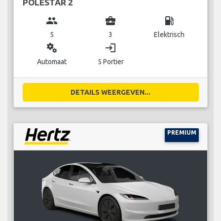
POLESTAR 2
group
business_center
local_gas_station
5
3
Elektrisch
miscellaneous_services
login
Automaat
5 Portier
DETAILS WEERGEVEN...
PREMIUM