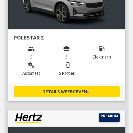
POLESTAR 2
group
business_center
local_gas_station
5
3
Elektrisch
miscellaneous_services
login
Automaat
5 Portier
DETAILS WEERGEVEN...
PREMIUM