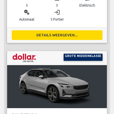
5
3
Elektrisch
miscellaneous_services
login
Automaat
5 Portier
DETAILS WEERGEVEN...
GROTE MIDDENKLASSE