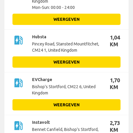
Kingdom
Mon-Sun: 00:00 - 24:00
WEERGEVEN
ev_station
Hubsta
1,04
KM
Pincey Road, Stansted Mountfitchet,
CM24 1, United Kingdom
WEERGEVEN
ev_station
EVCharge
1,70
KM
Bishop's Stortford, CM22 6, United
Kingdom
WEERGEVEN
ev_station
Instavolt
2,73
KM
Bennet Canfield, Bishop's Stortford,