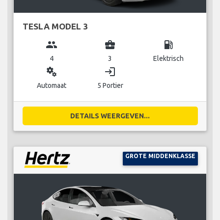
TESLA MODEL 3
group
business_center
local_gas_station
4
3
Elektrisch
miscellaneous_services
login
Automaat
5 Portier
DETAILS WEERGEVEN...
GROTE MIDDENKLASSE