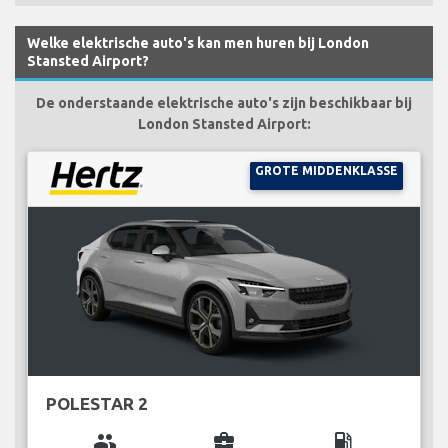
Welke elektrische auto's kan men huren bij London
Stansted Airport?
De onderstaande elektrische auto's zijn beschikbaar bij
London Stansted Airport:
GROTE MIDDENKLASSE
POLESTAR 2
group
business_center
local_gas_station