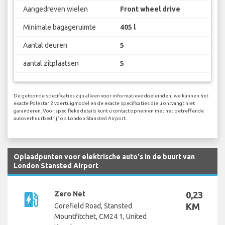
Aangedreven wielen
Front wheel drive
Minimale bagageruimte
405 l
Aantal deuren
5
aantal zitplaatsen
5
De getoonde specificaties zijn alleen voor informatieve doeleinden, we kunnen het
exacte Polestar 2 voertuigmodel en de exacte specificaties die u ontvangt niet
garanderen. Voor specifieke details kunt u contact opnemen met het betreffende
autoverhuurbedrijf op London Stansted Airport.
Oplaadpunten voor elektrische auto's in de buurt van
London Stansted Airport
ev_station
Zero Net
0,23
KM
Gorefield Road, Stansted
Mountfitchet, CM24 1, United