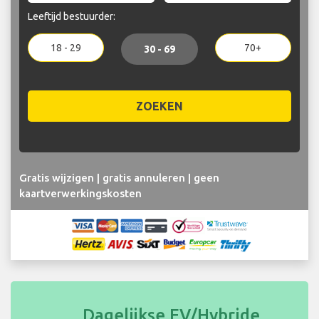
Leeftijd bestuurder:
18 - 29
70+
30 - 69
ZOEKEN
Gratis wijzigen | gratis annuleren | geen
kaartverwerkingskosten
Dagelijkse EV/Hybride