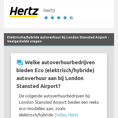
Hertz
star
star
star
star
star_half
Elektrische/hybride autoverhuur bij London Stansted Airport -
Veelgestelde vragen
question_answer
Welke autoverhuurbedrijven
bieden Eco (elektrisch/hybride)
autoverhuur aan bij London
Stansted Airport?
De volgende autoverhuurbedrijven bij
London Stansted Airport bieden een reeks
eco-modellen aan, zoals
elektrisch/hybride:
Dollar
,
Hertz