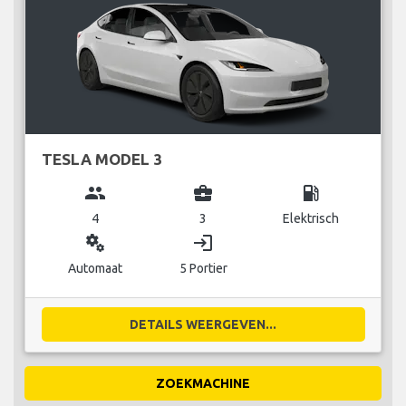
TESLA MODEL 3
group
business_center
local_gas_station
4
3
Elektrisch
miscellaneous_services
login
Automaat
5 Portier
DETAILS WEERGEVEN...
ZOEKMACHINE