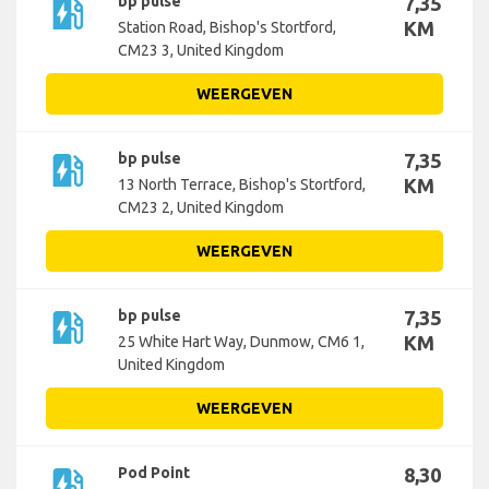
ev_station
bp pulse
7,35
KM
Station Road, Bishop's Stortford,
CM23 3, United Kingdom
WEERGEVEN
ev_station
bp pulse
7,35
KM
13 North Terrace, Bishop's Stortford,
CM23 2, United Kingdom
WEERGEVEN
ev_station
bp pulse
7,35
KM
25 White Hart Way, Dunmow, CM6 1,
United Kingdom
WEERGEVEN
ev_station
Pod Point
8,30