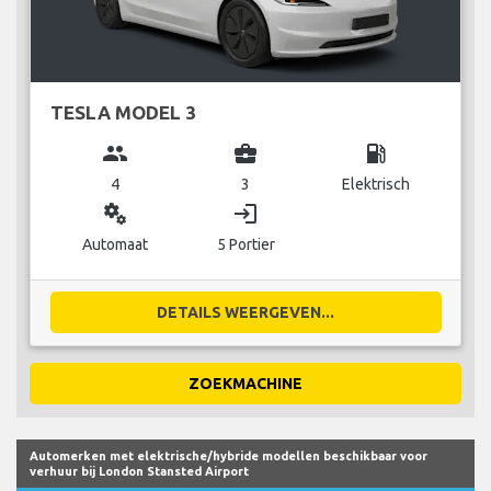
TESLA MODEL 3
group
business_center
local_gas_station
4
3
Elektrisch
miscellaneous_services
login
Automaat
5 Portier
DETAILS WEERGEVEN...
ZOEKMACHINE
Automerken met elektrische/hybride modellen beschikbaar voor
verhuur bij London Stansted Airport