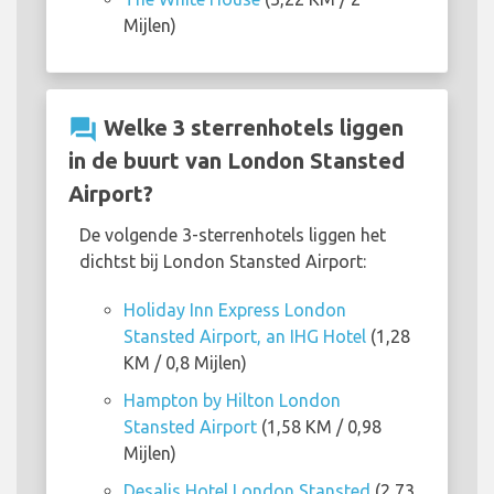
Mijlen)
question_answer
Welke 3 sterrenhotels liggen
in de buurt van London Stansted
Airport?
De volgende 3-sterrenhotels liggen het
dichtst bij London Stansted Airport:
Holiday Inn Express London
Stansted Airport, an IHG Hotel
(1,28
KM / 0,8 Mijlen)
Hampton by Hilton London
Stansted Airport
(1,58 KM / 0,98
Mijlen)
Desalis Hotel London Stansted
(2,73