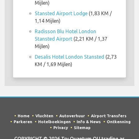
Mijlen)
Stansted Airport Lodge
(1,83 KM /
1,14 Mijlen)
Radisson Blu Hotel London
Stansted Airport
(2,21 KM / 1,37
Mijlen)
Desalis Hotel London Stansted
(2,73
KM / 1,69 Mijlen)
Home
Vluchten
Autoverhuur
Airport Transfers
Parkeren
Hotelboekingen
Info & News
Ontkenning
Privacy
Sitemap
COPYRIGHT © 2026 Try Quantum OU trading as