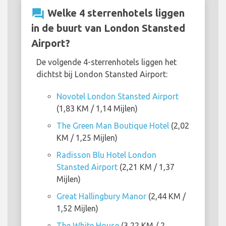
question_answer
Welke 4 sterrenhotels liggen
in de buurt van London Stansted
Airport?
De volgende 4-sterrenhotels liggen het
dichtst bij London Stansted Airport:
Novotel London Stansted Airport
(1,83 KM / 1,14 Mijlen)
The Green Man Boutique Hotel
(2,02
KM / 1,25 Mijlen)
Radisson Blu Hotel London
Stansted Airport
(2,21 KM / 1,37
Mijlen)
Great Hallingbury Manor
(2,44 KM /
1,52 Mijlen)
The White House
(3,22 KM / 2