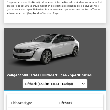
De getoonde specificaties zijn alleen voor informatieve doeleinden, we kunnen het
exacte Peugeot 308 voertuigmodel en de exacte specificaties die u ontvangt niet
garanderen. Voor specifieke details kunt u contact opnemen met het betreffende
autoverhuurbedrijf op London Stansted Airport.
Peugeot 508 Estate Huurvoertuigen - Specificaties
Lichaamstype
Liftback