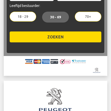
Leeftijd bestuurder:
18 - 29
70+
30 - 69
ZOEKEN