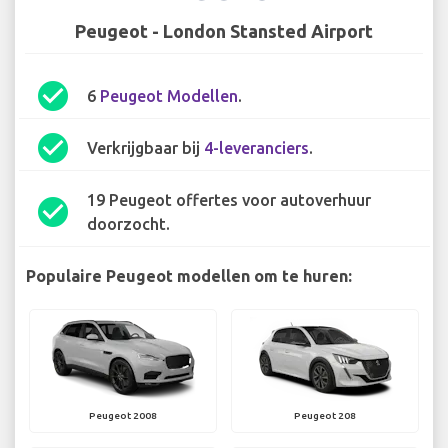
Peugeot - London Stansted Airport
check_circle
6
Peugeot Modellen
.
check_circle
Verkrijgbaar bij
4-leveranciers
.
19 Peugeot offertes voor autoverhuur
check_circle
doorzocht.
Populaire Peugeot modellen om te huren:
Peugeot 2008
Peugeot 208