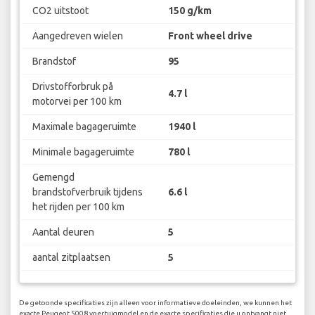
CO2 uitstoot
150 g/km
Aangedreven wielen
Front wheel drive
Brandstof
95
Drivstofforbruk på
4.7 l
motorvei per 100 km
Maximale bagageruimte
1940 l
Minimale bagageruimte
780 l
Gemengd
brandstofverbruik tijdens
6.6 l
het rijden per 100 km
Aantal deuren
5
aantal zitplaatsen
5
De getoonde specificaties zijn alleen voor informatieve doeleinden, we kunnen het
exacte Peugeot 5008 voertuigmodel en de exacte specificaties die u ontvangt niet