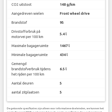
CO2 uitstoot
148 g/km
Aangedreven wielen
Front wheel drive
Brandstof
95
Drivstofforbruk på
5.4 l
motorvei per 100 km
Maximale bagageruimte
1467 l
Minimale bagageruimte
434 l
Gemengd
brandstofverbruik tijdens
6.5 l
het rijden per 100 km
Aantal deuren
5
aantal zitplaatsen
5
De getoonde specificaties zijn alleen voor informatieve doeleinden, we kunnen het