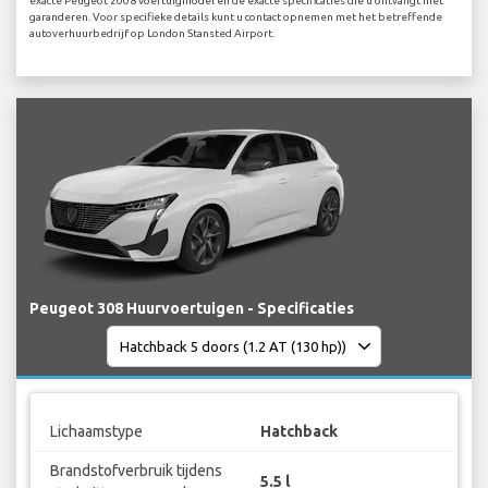
exacte Peugeot 2008 voertuigmodel en de exacte specificaties die u ontvangt niet
garanderen. Voor specifieke details kunt u contact opnemen met het betreffende
autoverhuurbedrijf op London Stansted Airport.
Peugeot 308 Huurvoertuigen - Specificaties
Lichaamstype
Hatchback
Brandstofverbruik tijdens
5.5 l