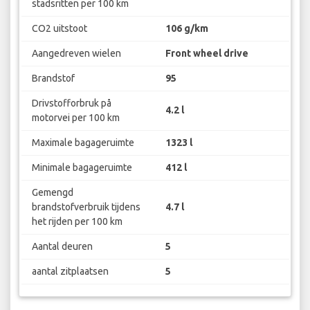
stadsritten per 100 km
CO2 uitstoot
106 g/km
Aangedreven wielen
Front wheel drive
Brandstof
95
Drivstofforbruk på
4.2 l
motorvei per 100 km
Maximale bagageruimte
1323 l
Minimale bagageruimte
412 l
Gemengd
brandstofverbruik tijdens
4.7 l
het rijden per 100 km
Aantal deuren
5
aantal zitplaatsen
5