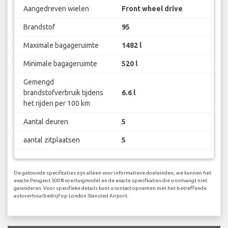
Aangedreven wielen
Front wheel drive
Brandstof
95
Maximale bagageruimte
1482 l
Minimale bagageruimte
520 l
Gemengd
brandstofverbruik tijdens
6.6 l
het rijden per 100 km
Aantal deuren
5
aantal zitplaatsen
5
De getoonde specificaties zijn alleen voor informatieve doeleinden, we kunnen het
exacte Peugeot 3008 voertuigmodel en de exacte specificaties die u ontvangt niet
garanderen. Voor specifieke details kunt u contact opnemen met het betreffende
autoverhuurbedrijf op London Stansted Airport.