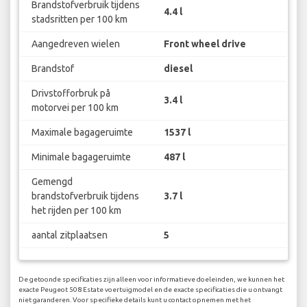
Brandstofverbruik tijdens
4.4 l
stadsritten per 100 km
Aangedreven wielen
Front wheel drive
Brandstof
diesel
Drivstofforbruk på
3.4 l
motorvei per 100 km
Maximale bagageruimte
1537 l
Minimale bagageruimte
487 l
Gemengd
brandstofverbruik tijdens
3.7 l
het rijden per 100 km
aantal zitplaatsen
5
De getoonde specificaties zijn alleen voor informatieve doeleinden, we kunnen het
exacte Peugeot 508 Estate voertuigmodel en de exacte specificaties die u ontvangt
niet garanderen. Voor specifieke details kunt u contact opnemen met het