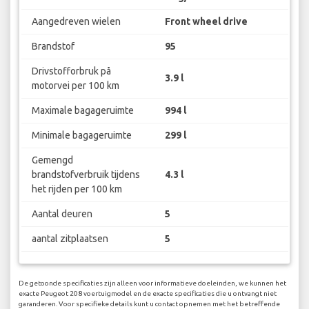
Aangedreven wielen
Front wheel drive
Brandstof
95
Drivstofforbruk på
3.9 l
motorvei per 100 km
Maximale bagageruimte
994 l
Minimale bagageruimte
299 l
Gemengd
brandstofverbruik tijdens
4.3 l
het rijden per 100 km
Aantal deuren
5
aantal zitplaatsen
5
De getoonde specificaties zijn alleen voor informatieve doeleinden, we kunnen het
exacte Peugeot 208 voertuigmodel en de exacte specificaties die u ontvangt niet
garanderen. Voor specifieke details kunt u contact opnemen met het betreffende