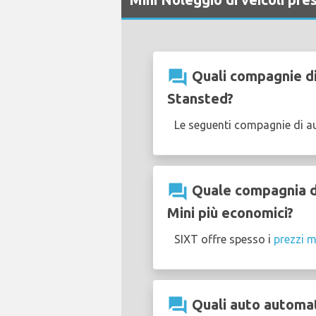
question_answer
Quali compagnie di
Stansted?
Le seguenti compagnie di a
question_answer
Quale compagnia di
Mini più economici?
SIXT offre spesso i
prezzi m
question_answer
Quali auto automati