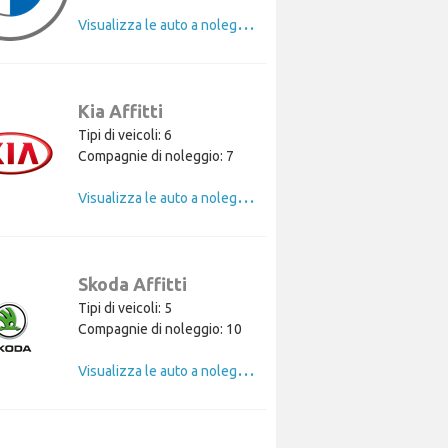
V
isualizza le auto a noleggio di BMW
Kia Affitti
Tipi di veicoli: 6
Compagnie di noleggio: 7
V
isualizza le auto a noleggio di Kia
Skoda Affitti
Tipi di veicoli: 5
Compagnie di noleggio: 10
V
isualizza le auto a noleggio di Skoda