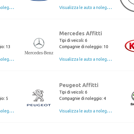
V
isualizza le auto a noleggio di Volkswagen
V
isualizza le auto a noleggio di Ford
Mercedes Affitti
Tipi di veicoli: 6
io: 13
Compagnie di noleggio: 10
V
isualizza le auto a noleggio di Opel
V
isualizza le auto a noleggio di Mercedes
Peugeot Affitti
Tipi di veicoli: 6
io: 5
Compagnie di noleggio: 4
V
isualizza le auto a noleggio di Citroen
V
isualizza le auto a noleggio di Peugeot