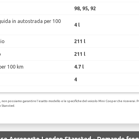
98, 95, 92
guida in autostrada per 100
4 l
io
211 l
o
211 l
per 100 km
4.7 l
4
non possiamo garantire l'esatto modello e le specifiche del veicolo Mini Cooper che riceverai. Per 
n Stansted.
resso Aeroporto London Stansted - Domande freq