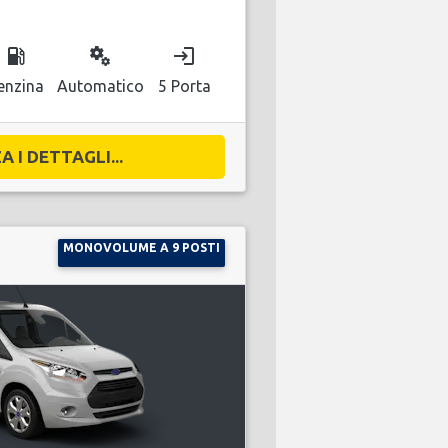
local_gas_station
miscellaneous_services
login
enzina
Automatico
5 Porta
A I DETTAGLI...
MONOVOLUME A 9 POSTI