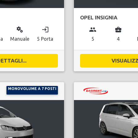
OPEL INSIGNIA
miscellaneous_services
login
group
business_center
na
Manuale
5 Porta
5
4
ETTAGLI...
VISUALIZZ
MONOVOLUME A 7 POSTI