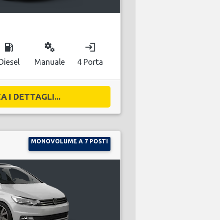
local_gas_station
miscellaneous_services
login
Diesel
Manuale
4 Porta
A I DETTAGLI...
MONOVOLUME A 7 POSTI