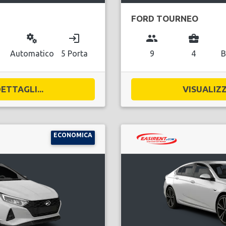
FORD TOURNEO
miscellaneous_services
login
group
business_center
l
Automatico
5 Porta
9
4
B
ETTAGLI...
VISUALIZZ
ECONOMICA