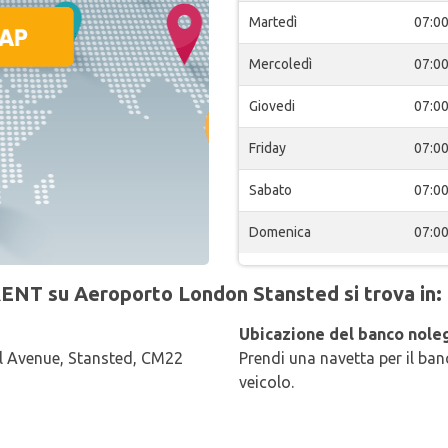
Martedì
07:0
Mercoledì
07:0
Giovedi
07:0
Friday
07:0
Sabato
07:0
Domenica
07:0
RENT su Aeroporto London Stansted si trova in:
Ubicazione del banco noleg
l Avenue, Stansted, CM22
Prendi una navetta per il banc
veicolo.