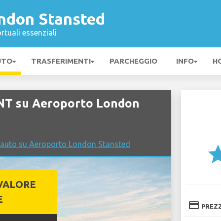
ndon Stansted
rtuali essenziali
UTO
TRASFERIMENTI
PARCHEGGIO
INFO
H
NT su Aeroporto London
 auto su Aeroporto London Stansted
st
VALORE
E
credit_card
PREZ