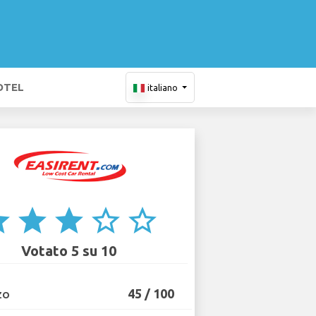
OTEL
italiano
ar
star
star
star_border
star_border
Votato 5 su 10
45 / 100
ZO