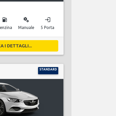
local_gas_station
miscellaneous_services
login
enzina
Manuale
5 Porta
A I DETTAGLI...
STANDARD