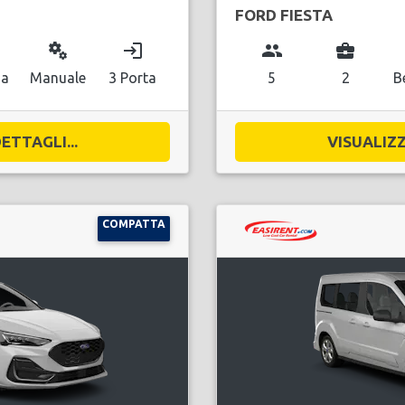
FORD FIESTA
miscellaneous_services
login
group
business_center
na
Manuale
3 Porta
5
2
B
ETTAGLI...
VISUALIZZ
COMPATTA