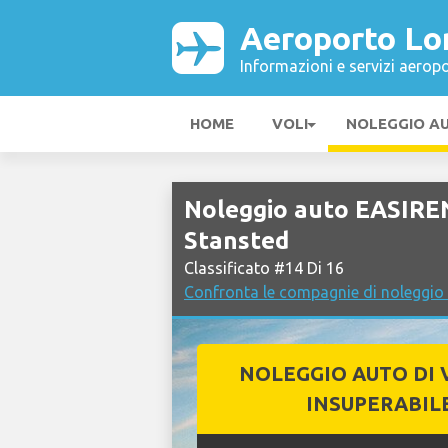
Aeroporto Lo
Informazioni e servizi aeropo
HOME
VOLI
NOLEGGIO A
Noleggio auto EASIRE
Stansted
Classificato #14 Di 16
Confronta le compagnie di noleggio
NOLEGGIO AUTO DI 
INSUPERABIL