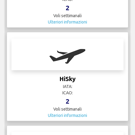
2
Voli settimanali
Ulteriori informazioni
HiSky
IATA:
ICAO:
2
Voli settimanali
Ulteriori informazioni