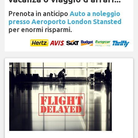
Prenota in anticipo
Auto a noleggio
presso Aeroporto London Stansted
per enormi risparmi.