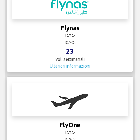
Flynas
IATA:
ICAO:
23
Voli settimanali
Ulteriori informazioni
FlyOne
IATA:
ICAO: