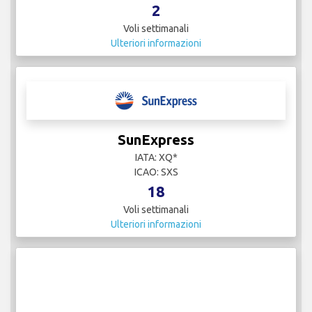
2
Voli settimanali
Ulteriori informazioni
SunExpress
IATA: XQ*
ICAO: SXS
18
Voli settimanali
Ulteriori informazioni