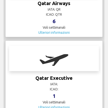
Qatar Airways
IATA: QR
ICAO: QTR
6
Voli settimanali
Ulteriori informazioni
Qatar Executive
IATA:
ICAO:
1
Voli settimanali
Ulteriori informazioni