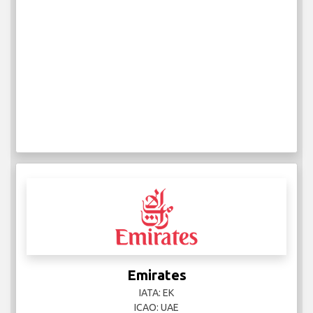
Emirates
IATA: EK
ICAO: UAE