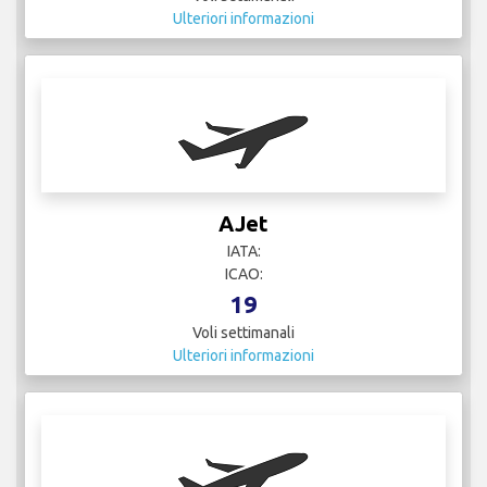
Ulteriori informazioni
AJet
IATA:
ICAO:
19
Voli settimanali
Ulteriori informazioni