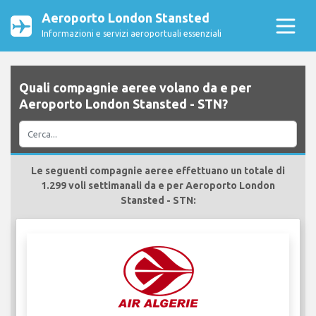
Aeroporto London Stansted
Informazioni e servizi aeroportuali essenziali
Quali compagnie aeree volano da e per
Aeroporto London Stansted - STN?
Le seguenti compagnie aeree effettuano un totale di
1.299 voli settimanali da e per Aeroporto London
Stansted - STN: