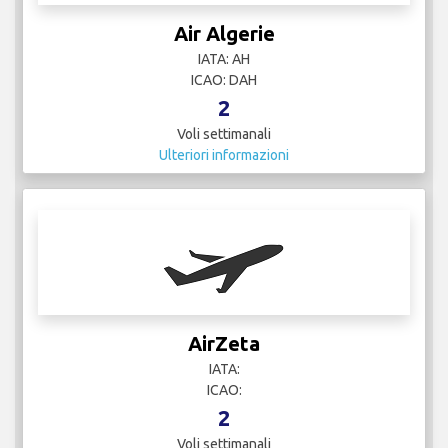
Air Algerie
IATA: AH
ICAO: DAH
2
Voli settimanali
Ulteriori informazioni
AirZeta
IATA:
ICAO:
2
Voli settimanali