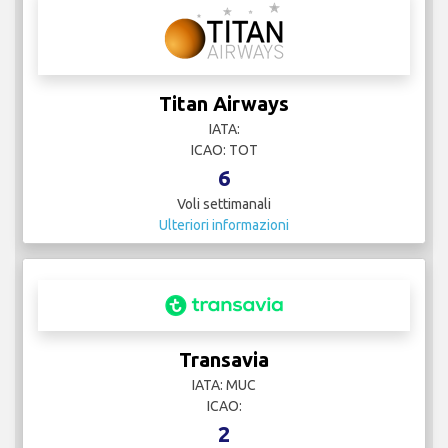
Titan Airways
IATA:
ICAO: TOT
6
Voli settimanali
Ulteriori informazioni
Transavia
IATA: MUC
ICAO:
2