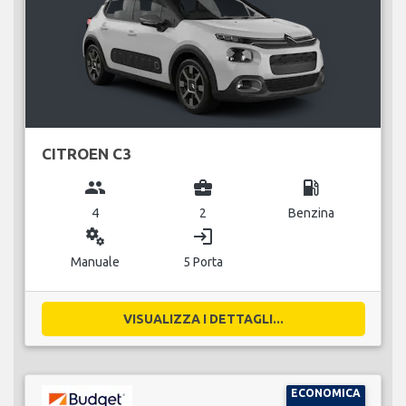
CITROEN C3
group
business_center
local_gas_station
4
2
Benzina
miscellaneous_services
login
Manuale
5 Porta
VISUALIZZA I DETTAGLI...
ECONOMICA