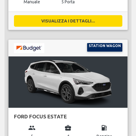
Manuale
5 Porta
VISUALIZZA I DETTAGLI...
STATION WAGON
FORD FOCUS ESTATE
group
business_center
local_gas_station