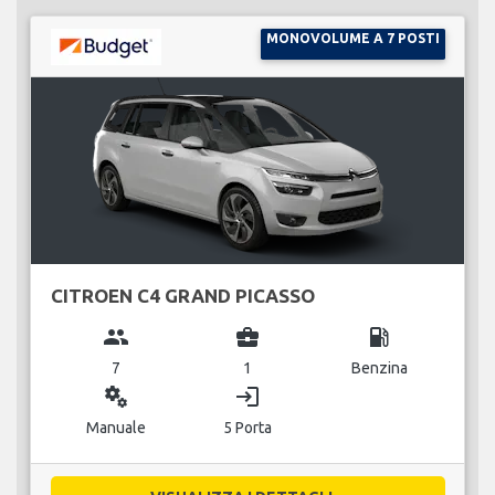
MONOVOLUME A 7 POSTI
CITROEN C4 GRAND PICASSO
group
business_center
local_gas_station
7
1
Benzina
miscellaneous_services
login
Manuale
5 Porta