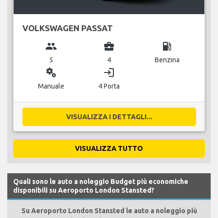
VOLKSWAGEN PASSAT
group
business_center
local_gas_station
5
4
Benzina
miscellaneous_services
login
Manuale
4 Porta
VISUALIZZA I DETTAGLI...
VISUALIZZA TUTTO
Quali sono le auto a noleggio Budget più economiche
disponibili su Aeroporto London Stansted?
Su Aeroporto London Stansted le auto a noleggio più