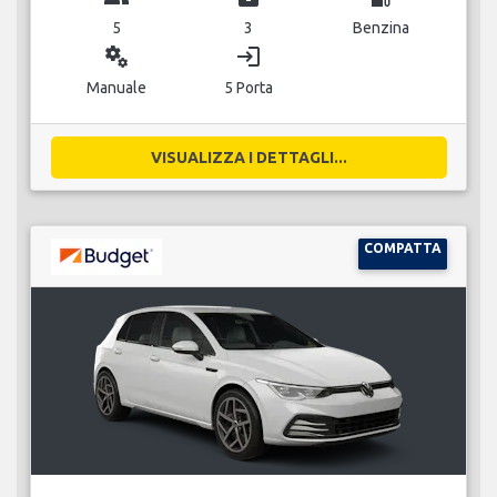
5
3
Benzina
miscellaneous_services
login
Manuale
5 Porta
VISUALIZZA I DETTAGLI...
COMPATTA