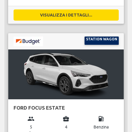
VISUALIZZA I DETTAGLI...
STATION WAGON
FORD FOCUS ESTATE
group
business_center
local_gas_station
5
4
Benzina