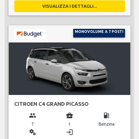
VISUALIZZA I DETTAGLI...
MONOVOLUME A 7 POSTI
CITROEN C4 GRAND PICASSO
group
business_center
local_gas_station
7
1
Benzina
miscellaneous_services
login