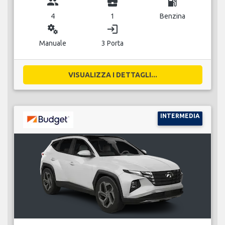
group
business_center
local_gas_station
4
1
Benzina
miscellaneous_services
login
Manuale
3 Porta
VISUALIZZA I DETTAGLI...
INTERMEDIA