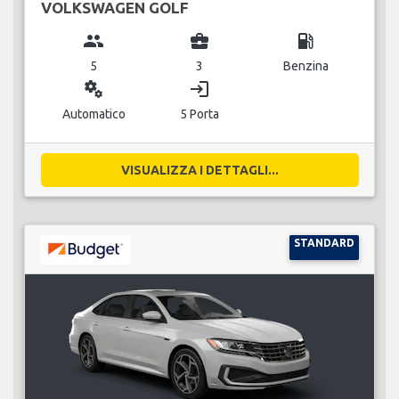
VOLKSWAGEN GOLF
group
business_center
local_gas_station
5
3
Benzina
miscellaneous_services
login
Automatico
5 Porta
VISUALIZZA I DETTAGLI...
STANDARD