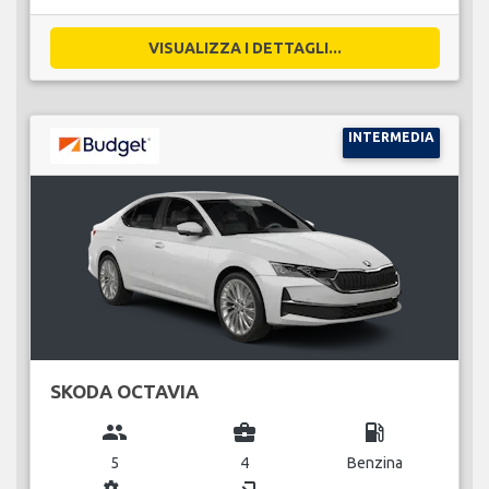
VISUALIZZA I DETTAGLI...
INTERMEDIA
SKODA OCTAVIA
group
business_center
local_gas_station
5
4
Benzina