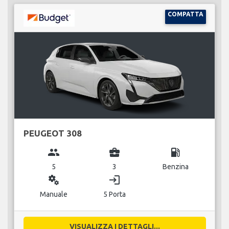
COMPATTA
PEUGEOT 308
group
business_center
local_gas_station
5
3
Benzina
miscellaneous_services
login
Manuale
5 Porta
VISUALIZZA I DETTAGLI...