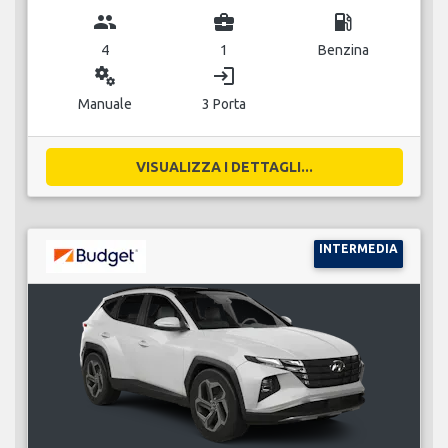
group
business_center
local_gas_station
4
1
Benzina
miscellaneous_services
login
Manuale
3 Porta
VISUALIZZA I DETTAGLI...
INTERMEDIA