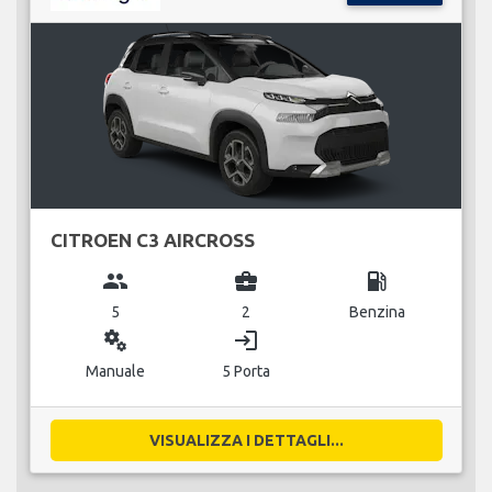
CITROEN C3 AIRCROSS
group
business_center
local_gas_station
5
2
Benzina
miscellaneous_services
login
Manuale
5 Porta
VISUALIZZA I DETTAGLI...