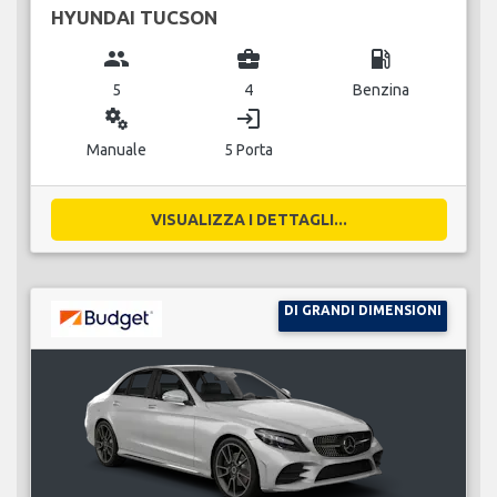
HYUNDAI TUCSON
group
business_center
local_gas_station
5
4
Benzina
miscellaneous_services
login
Manuale
5 Porta
VISUALIZZA I DETTAGLI...
DI GRANDI DIMENSIONI