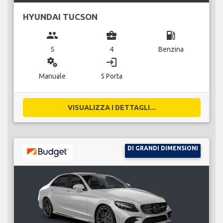
HYUNDAI TUCSON
group
business_center
local_gas_station
5
4
Benzina
miscellaneous_services
login
Manuale
5 Porta
VISUALIZZA I DETTAGLI...
DI GRANDI DIMENSIONI