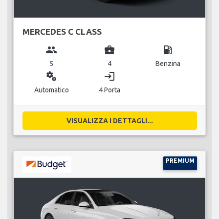
MERCEDES C CLASS
group
business_center
local_gas_station
5
4
Benzina
miscellaneous_services
login
Automatico
4 Porta
VISUALIZZA I DETTAGLI...
PREMIUM