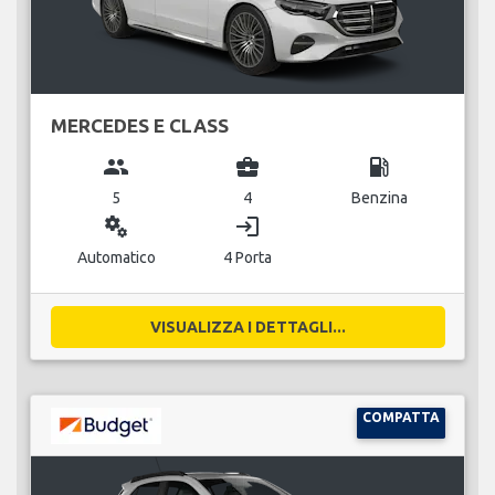
MERCEDES E CLASS
group
business_center
local_gas_station
5
4
Benzina
miscellaneous_services
login
Automatico
4 Porta
VISUALIZZA I DETTAGLI...
COMPATTA