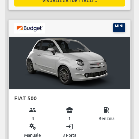
VISUALIZZA I DETTAGLI...
MINI
FIAT 500
group
business_center
local_gas_station
4
1
Benzina
miscellaneous_services
login
Manuale
3 Porta