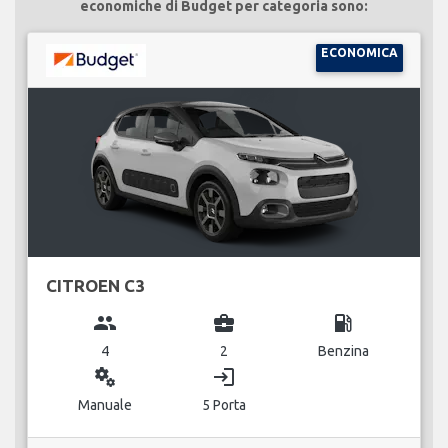
economiche di Budget per categoria sono:
ECONOMICA
CITROEN C3
group
business_center
local_gas_station
4
2
Benzina
miscellaneous_services
login
Manuale
5 Porta