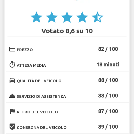
star
star
star
star
star_half
Votato 8,6 su 10
credit_card
82 / 100
PREZZO
timer
18 minuti
ATTESA MEDIA
directions_car
88 / 100
QUALITÀ DEL VEICOLO
room_service
88 / 100
SERVIZIO DI ASSISTENZA
flag
87 / 100
RITIRO DEL VEICOLO
beenhere
89 / 100
CONSEGNA DEL VEICOLO