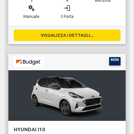
5
4
Benzina
miscellaneous_services
login
Manuale
5 Porta
VISUALIZZA I DETTAGLI...
MINI
HYUNDAI I10