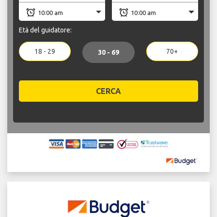
Età del guidatore:
18 - 29
70+
30 - 69
CERCA