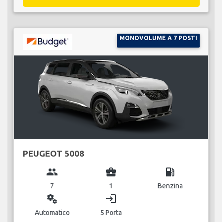
MONOVOLUME A 7 POSTI
PEUGEOT 5008
group
business_center
local_gas_station
7
1
Benzina
miscellaneous_services
login
Automatico
5 Porta