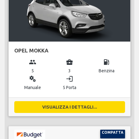
OPEL MOKKA
group
business_center
local_gas_station
5
3
Benzina
miscellaneous_services
login
Manuale
5 Porta
VISUALIZZA I DETTAGLI...
COMPATTA