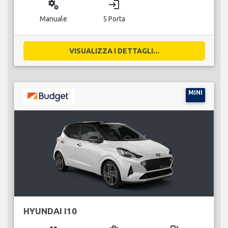
miscellaneous_services
login
Manuale
5 Porta
VISUALIZZA I DETTAGLI...
MINI
HYUNDAI I10