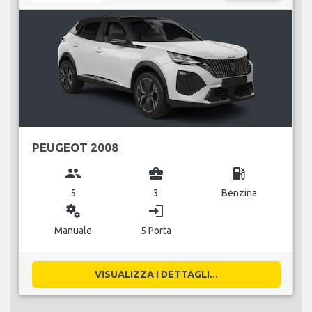
PEUGEOT 2008
group
business_center
local_gas_station
5
3
Benzina
miscellaneous_services
login
Manuale
5 Porta
VISUALIZZA I DETTAGLI...