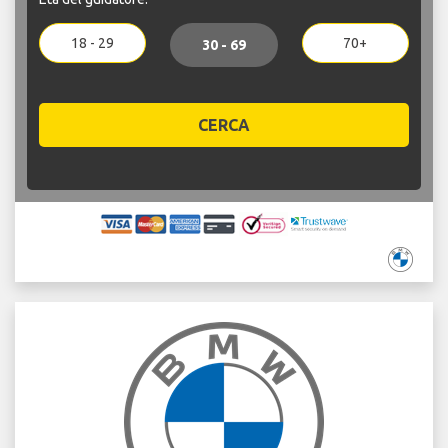
18 - 29
70+
30 - 69
CERCA