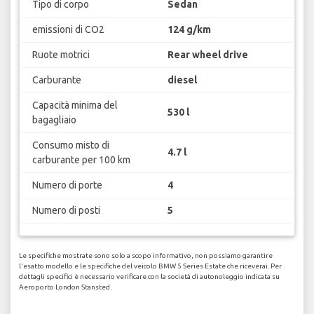
Tipo di corpo
Sedan
emissioni di CO2
124 g/km
Ruote motrici
Rear wheel drive
Carburante
diesel
Capacità minima del
530 l
bagagliaio
Consumo misto di
4.7 l
carburante per 100 km
Numero di porte
4
Numero di posti
5
Le specifiche mostrate sono solo a scopo informativo, non possiamo garantire
l'esatto modello e le specifiche del veicolo BMW 5 Series Estate che riceverai. Per
dettagli specifici è necessario verificare con la società di autonoleggio indicata su
Aeroporto London Stansted.