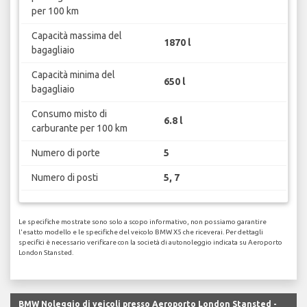
per 100 km
Capacità massima del
1870 l
bagagliaio
Capacità minima del
650 l
bagagliaio
Consumo misto di
6.8 l
carburante per 100 km
Numero di porte
5
Numero di posti
5, 7
Le specifiche mostrate sono solo a scopo informativo, non possiamo garantire
l'esatto modello e le specifiche del veicolo BMW X5 che riceverai. Per dettagli
specifici è necessario verificare con la società di autonoleggio indicata su Aeroporto
London Stansted.
BMW Noleggio di veicoli presso Aeroporto London Stansted -