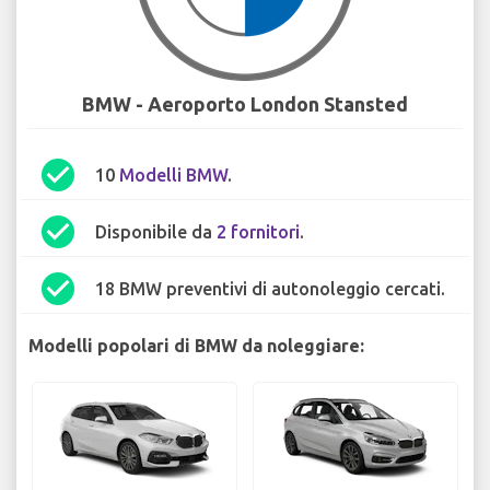
BMW - Aeroporto London Stansted
check_circle
10
Modelli BMW
.
check_circle
Disponibile da
2 fornitori
.
check_circle
18 BMW preventivi di autonoleggio cercati.
Modelli popolari di BMW da noleggiare: