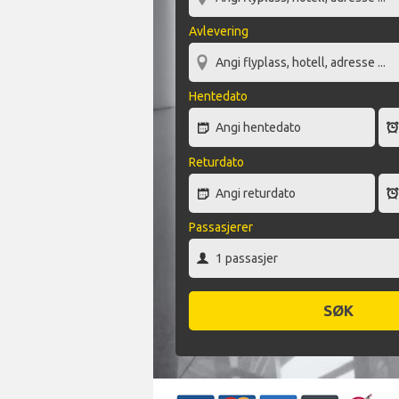
Avlevering
Hentedato
Returdato
Passasjerer
SØK