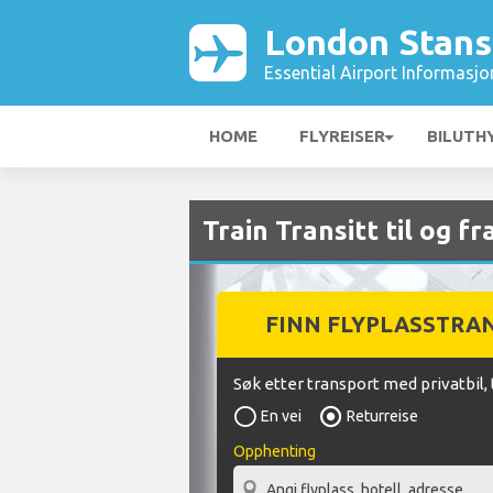
London Stans
Essential Airport Informasjo
HOME
FLYREISER
BILUTH
Train Transitt til og 
FINN FLYPLASSTRA
Søk etter transport med privatbil, 
En vei
Returreise
Opphenting