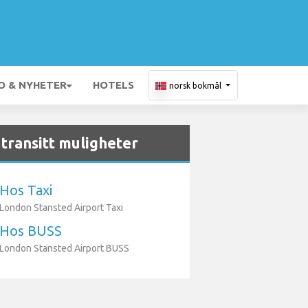
O & NYHETER
HOTELS
norsk bokmål
transitt muligheter
Hos Taxi
London Stansted Airport Taxi
Hos BUSS
London Stansted Airport BUSS