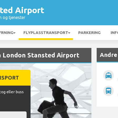
ted Airport
n og tjenester
YRNING
FLYPLASSTRANSPORT
PARKERING
INF
Andre 
fra London Stansted Airport
local_taxi
NSPORT
directions_bus
tog eller buss