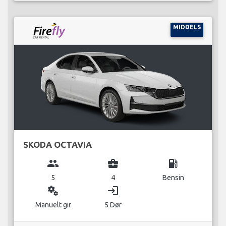
MIDDELS
SKODA OCTAVIA
group
business_center
local_gas_station
5
4
Bensin
miscellaneous_services
login
Manuelt gir
5 Dør