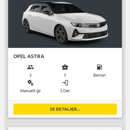
OPEL ASTRA
group
business_center
local_gas_station
5
3
Bensin
miscellaneous_services
login
Manuelt gir
5 Dør
SE DETALJER...