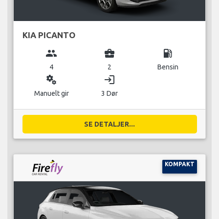
KIA PICANTO
group
business_center
local_gas_station
4
2
Bensin
miscellaneous_services
login
Manuelt gir
3 Dør
SE DETALJER...
KOMPAKT