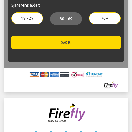
Sjåførens alder:
18 - 29
70+
30 - 69
SØK