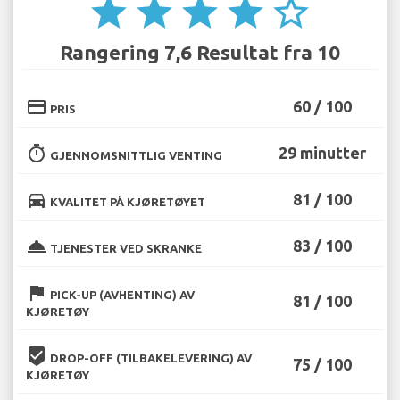
star
star
star
star
star_border
Rangering 7,6 Resultat fra 10
credit_card
60 / 100
PRIS
timer
29 minutter
GJENNOMSNITTLIG VENTING
directions_car
81 / 100
KVALITET PÅ KJØRETØYET
room_service
83 / 100
TJENESTER VED SKRANKE
flag
PICK-UP (AVHENTING) AV
81 / 100
KJØRETØY
beenhere
DROP-OFF (TILBAKELEVERING) AV
75 / 100
KJØRETØY