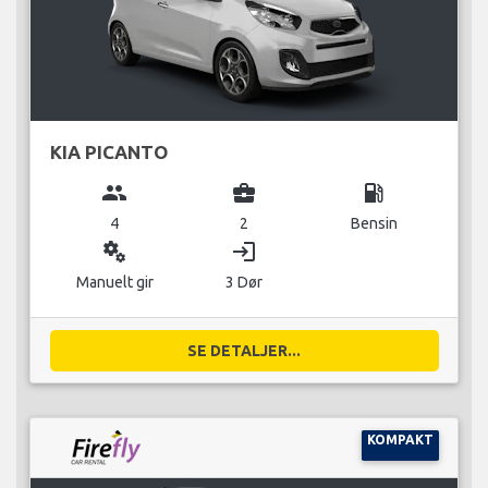
KIA PICANTO
group
business_center
local_gas_station
4
2
Bensin
miscellaneous_services
login
Manuelt gir
3 Dør
SE DETALJER...
KOMPAKT