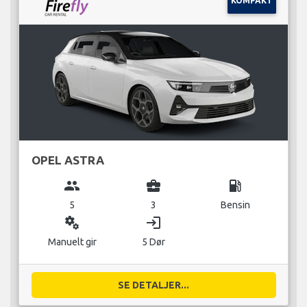
KOMPAKT
OPEL ASTRA
group
business_center
local_gas_station
5
3
Bensin
miscellaneous_services
login
Manuelt gir
5 Dør
SE DETALJER...