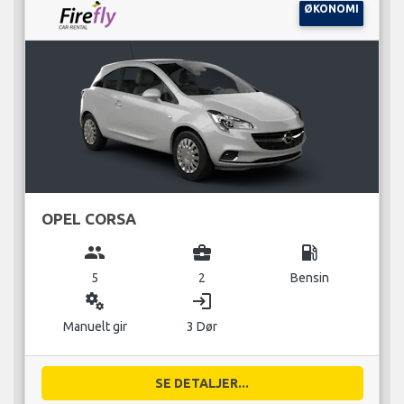
ØKONOMI
OPEL CORSA
group
business_center
local_gas_station
5
2
Bensin
miscellaneous_services
login
Manuelt gir
3 Dør
SE DETALJER...