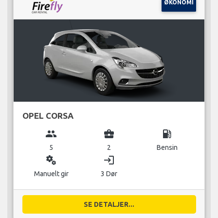
ØKONOMI
OPEL CORSA
group
business_center
local_gas_station
5
2
Bensin
miscellaneous_services
login
Manuelt gir
3 Dør
SE DETALJER...