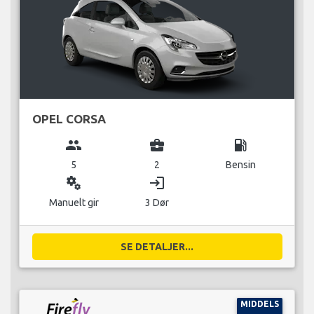
OPEL CORSA
group
business_center
local_gas_station
5
2
Bensin
miscellaneous_services
login
Manuelt gir
3 Dør
SE DETALJER...
MIDDELS