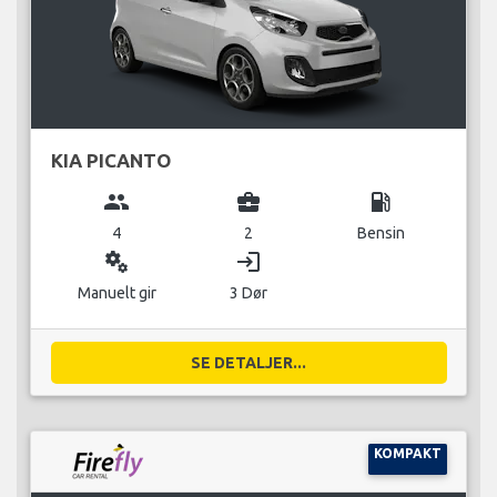
KIA PICANTO
group
business_center
local_gas_station
4
2
Bensin
miscellaneous_services
login
Manuelt gir
3 Dør
SE DETALJER...
KOMPAKT