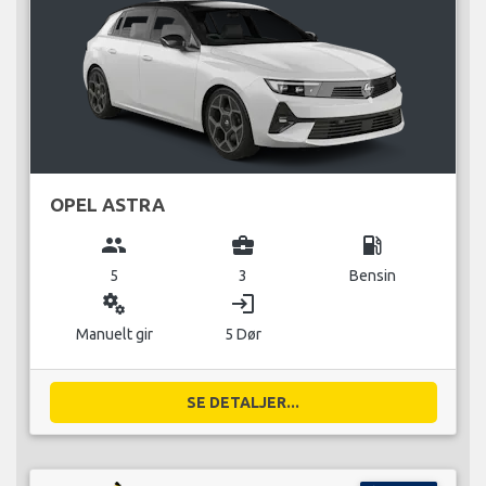
OPEL ASTRA
group
business_center
local_gas_station
5
3
Bensin
miscellaneous_services
login
Manuelt gir
5 Dør
SE DETALJER...