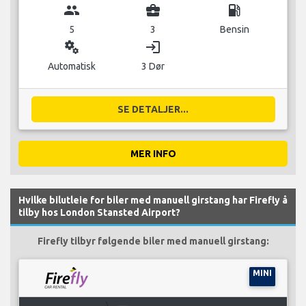
group
business_center
local_gas_station
5
3
Bensin
miscellaneous_services
login
Automatisk
3 Dør
SE DETALJER...
MER INFO
Hvilke bilutleie for biler med manuell girstang har Firefly å
tilby hos London Stansted Airport?
Firefly tilbyr følgende biler med manuell girstang:
MINI