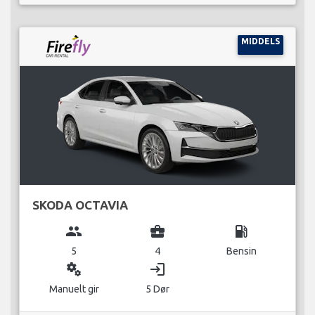
MIDDELS
SKODA OCTAVIA
group
business_center
local_gas_station
5
4
Bensin
miscellaneous_services
login
Manuelt gir
5 Dør