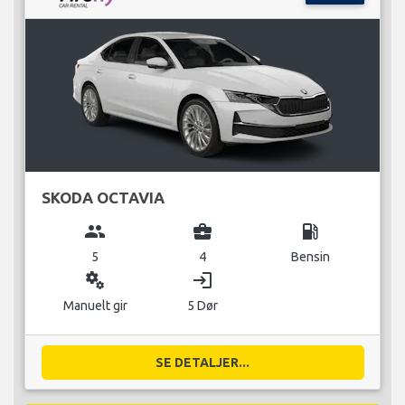
SKODA OCTAVIA
group
business_center
local_gas_station
5
4
Bensin
miscellaneous_services
login
Manuelt gir
5 Dør
SE DETALJER...