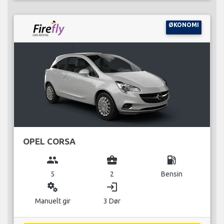
ØKONOMI
OPEL CORSA
group
business_center
local_gas_station
5
2
Bensin
miscellaneous_services
login
Manuelt gir
3 Dør