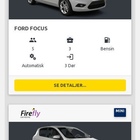
FORD FOCUS
group
business_center
local_gas_station
5
3
Bensin
miscellaneous_services
login
Automatisk
3 Dør
SE DETALJER...
MINI