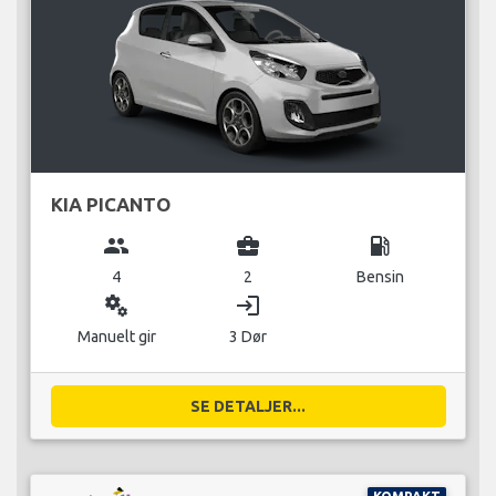
KIA PICANTO
group
business_center
local_gas_station
4
2
Bensin
miscellaneous_services
login
Manuelt gir
3 Dør
SE DETALJER...