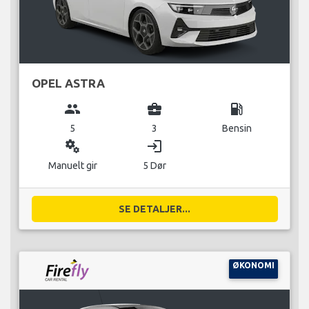
OPEL ASTRA
group
business_center
local_gas_station
5
3
Bensin
miscellaneous_services
login
Manuelt gir
5 Dør
SE DETALJER...
ØKONOMI