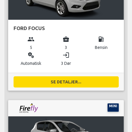
FORD FOCUS
group
business_center
local_gas_station
5
3
Bensin
miscellaneous_services
login
Automatisk
3 Dør
SE DETALJER...
MINI