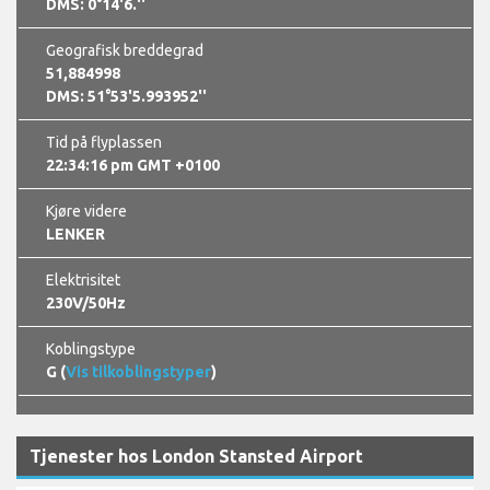
DMS: 0°14'6.''
Geografisk breddegrad
51,884998
DMS: 51°53'5.993952''
Tid på flyplassen
22:34:16 pm GMT +0100
Kjøre videre
LENKER
Elektrisitet
230V/50Hz
Koblingstype
G (
Vis tilkoblingstyper
)
Tjenester hos London Stansted Airport