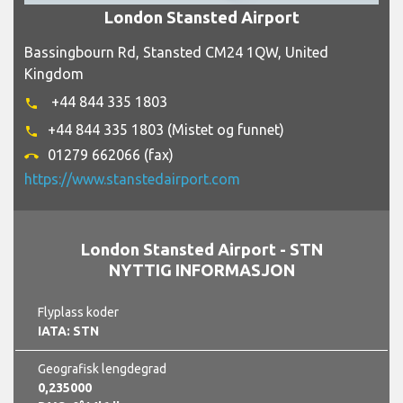
London Stansted Airport
Bassingbourn Rd, Stansted CM24 1QW, United
Kingdom
+44 844 335 1803
phone
+44 844 335 1803 (Mistet og funnet)
phone
01279 662066 (fax)
call_end
https://www.stanstedairport.com
London Stansted Airport - STN
NYTTIG INFORMASJON
Flyplass koder
IATA: STN
Geografisk lengdegrad
0,235000