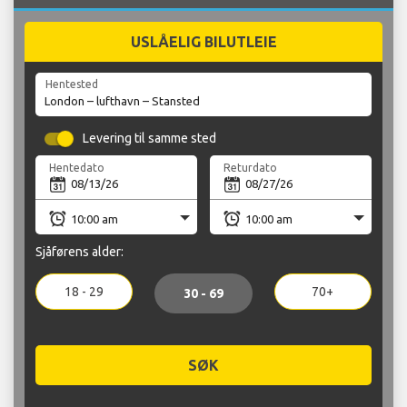
USLÅELIG BILUTLEIE
Hentested
Levering til samme sted
Hentedato
Returdato
Sjåførens alder:
18 - 29
70+
30 - 69
SØK