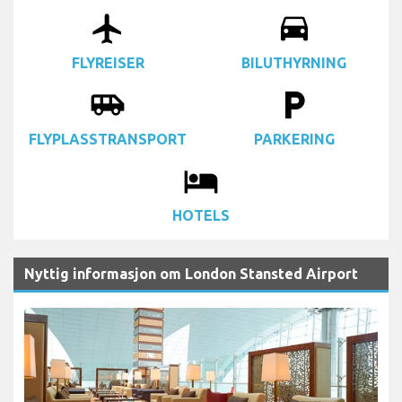
airplanemode_active
drive_eta
FLYREISER
BILUTHYRNING
airport_shuttle
local_parking
FLYPLASSTRANSPORT
PARKERING
local_hotel
HOTELS
Nyttig informasjon om London Stansted Airport