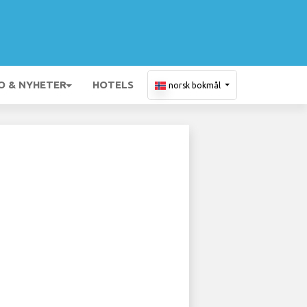
O & NYHETER
HOTELS
norsk bokmål