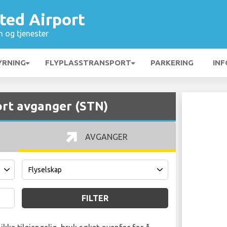
ted Airport
n og tjenester
YRNING
FLYPLASSTRANSPORT
PARKERING
INF
rt avganger (STN)
AVGANGER
FILTER