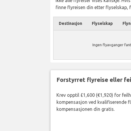
Ikke alle flyreiser vises kanskje. Hvi
finne flyreisen din etter flyselskap,
Destinasjon
Flyselskap
Fly
Ingen flyavganger fan
Forstyrret flyreise eller f
Krev opptil £1,600 (€1,920) for feil
kompensasjon ved kvalifiserende fly
kompensasjonen din gratis.