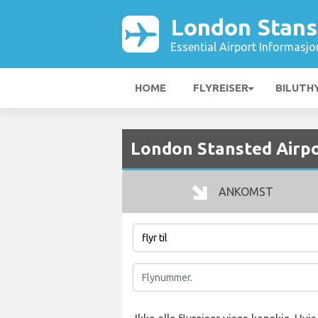
London Stans
Essential Airport Informasjo
HOME
FLYREISER
BILUTH
London Stansted Airpo
ANKOMST