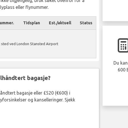
s ikke tilgjengelig, bruk søket ovenfor for å
 flyplass eller flynummer.
nummer.
Tidsplan
Est./aktuell
Status
t sted ved London Stansted Airport
Du kan 
600 
eilhåndtert bagasje?
håndtert bagasje eller £520 (€600) i
forsinkelser og kanselleringer. Sjekk