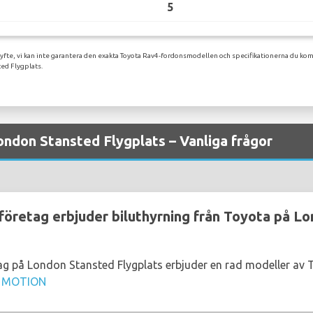
5
syfte, vi kan inte garantera den exakta Toyota Rav4-fordonsmodellen och specifikationerna du komm
ed Flygplats.
ondon Stansted Flygplats – Vanliga frågor
sföretag erbjuder biluthyrning från Toyota på L
tag på London Stansted Flygplats erbjuder en rad modeller av 
 MOTION