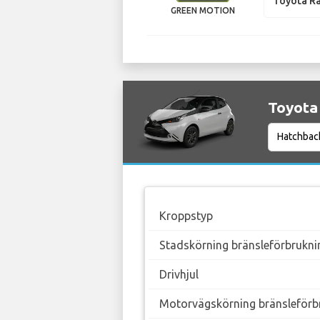
Toyota R
GREEN MOTION
Toyota 
Kroppstyp
Stadskörning bränsleförbrukni
Drivhjul
Motorvägskörning bränsleförb