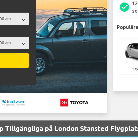
12
check_circle
sö
Populära
Toy
p Tillgängliga på London Stansted Flygplat