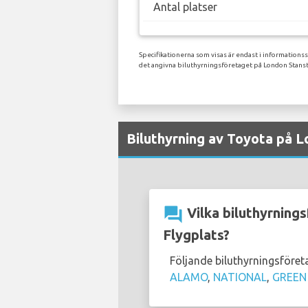
Antal platser
Specifikationerna som visas är endast i informations
det angivna biluthyrningsföretaget på London Stanst
Biluthyrning av Toyota på L
question_answer
Vilka biluthyrning
Flygplats?
Följande biluthyrningsföre
ALAMO
,
NATIONAL
,
GREEN