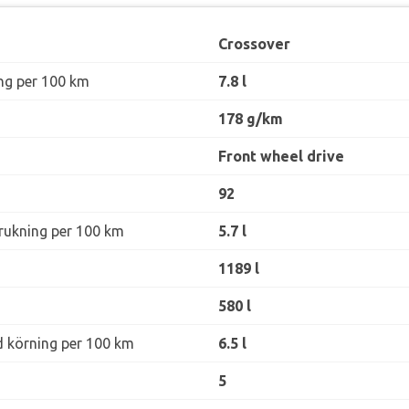
Crossover
ng per 100 km
7.8 l
178 g/km
Front wheel drive
92
rukning per 100 km
5.7 l
1189 l
580 l
d körning per 100 km
6.5 l
5