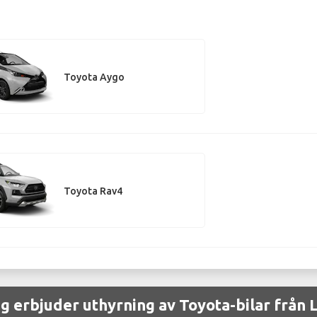
Toyota Aygo
Toyota Rav4
ag erbjuder uthyrning av Toyota-bilar från