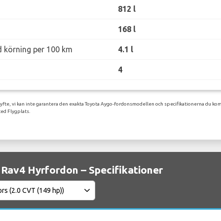
812 l
168 l
d körning per 100 km
4.1 l
4
syfte, vi kan inte garantera den exakta Toyota Aygo-fordonsmodellen och specifikationerna du kom
ed Flygplats.
Rav4 Hyrfordon – Specifikationer