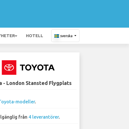
YHETER
HOTELL
svenska
 - London Stansted Flygplats
Toyota-modeller
.
llgänglig från
4 leverantörer
.