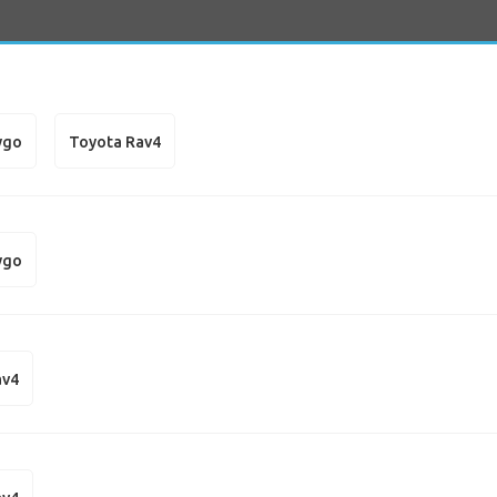
ygo
Toyota Rav4
ygo
av4