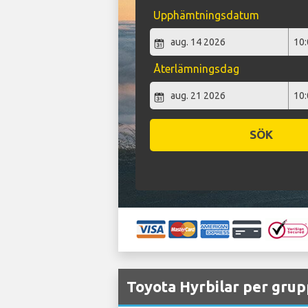
Upphämtningsdatum
Återlämningsdag
SÖK
Toyota Hyrbilar per grup