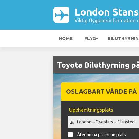
London Stans
Viktig flygplatsinformation 
HOME
FLYG
BILUTHYRNI
Toyota Biluthyrning p
OSLAGBART VÄRDE PÅ
Upphämtningsplats
Återlämna på annan plats