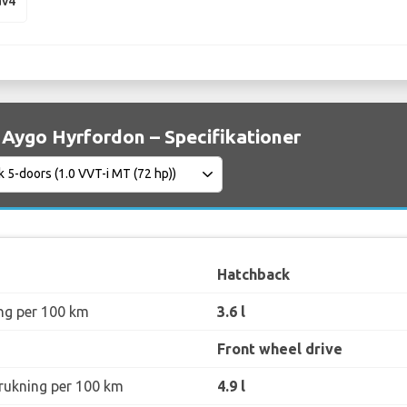
av4
Aygo Hyrfordon – Specifikationer
Hatchback
ng per 100 km
3.6 l
Front wheel drive
rukning per 100 km
4.9 l