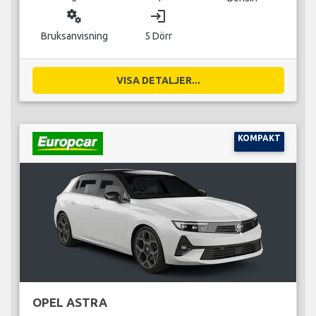
miscellaneous_services
login
Bruksanvisning
5 Dörr
VISA DETALJER...
KOMPAKT
OPEL ASTRA