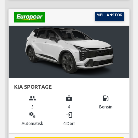
MELLANSTOR
KIA SPORTAGE
group
business_center
local_gas_station
5
4
Bensin
miscellaneous_services
login
Automatisk
4 Dörr