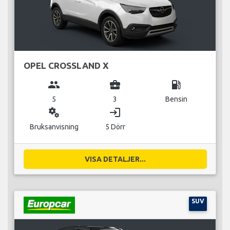
OPEL CROSSLAND X
group
business_center
local_gas_station
5
3
Bensin
miscellaneous_services
login
Bruksanvisning
5 Dörr
VISA DETALJER...
SUV