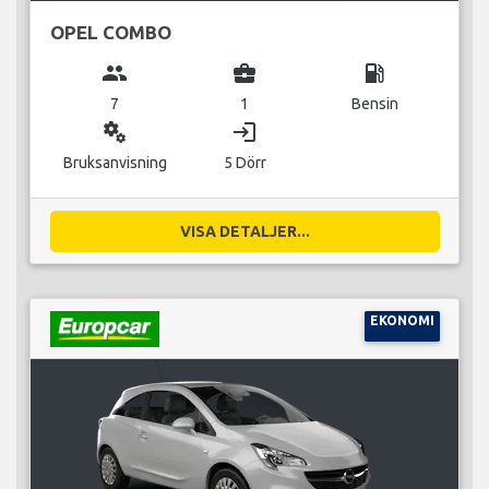
OPEL COMBO
group
business_center
local_gas_station
7
1
Bensin
miscellaneous_services
login
Bruksanvisning
5 Dörr
VISA DETALJER...
EKONOMI