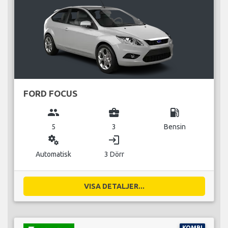
FORD FOCUS
group
business_center
local_gas_station
5
3
Bensin
miscellaneous_services
login
Automatisk
3 Dörr
VISA DETALJER...
KOMBI