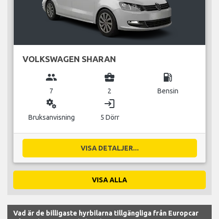
VOLKSWAGEN SHARAN
group
business_center
local_gas_station
7
2
Bensin
miscellaneous_services
login
Bruksanvisning
5 Dörr
VISA DETALJER...
VISA ALLA
Vad är de billigaste hyrbilarna tillgängliga från Europcar