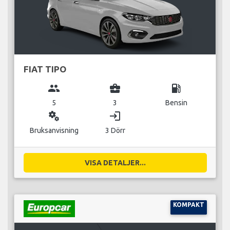
FIAT TIPO
group
business_center
local_gas_station
5
3
Bensin
miscellaneous_services
login
Bruksanvisning
3 Dörr
VISA DETALJER...
KOMPAKT