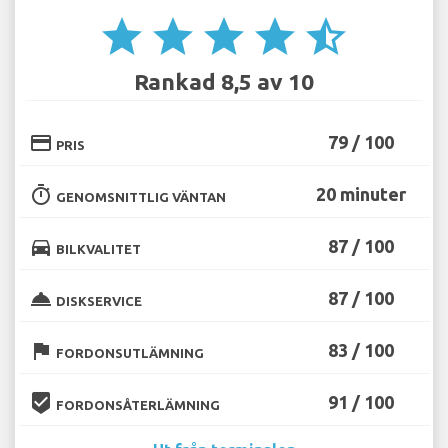
star
star
star
star
star_half
Rankad 8,5 av 10
credit_card
79 / 100
PRIS
timer
20 minuter
GENOMSNITTLIG VÄNTAN
directions_car
87 / 100
BILKVALITET
room_service
87 / 100
DISKSERVICE
flag
83 / 100
FORDONSUTLÄMNING
beenhere
91 / 100
FORDONSÅTERLÄMNING