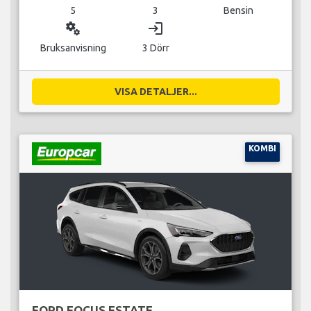
5
3
Bensin
miscellaneous_services
login
Bruksanvisning
3 Dörr
VISA DETALJER...
KOMBI
FORD FOCUS ESTATE