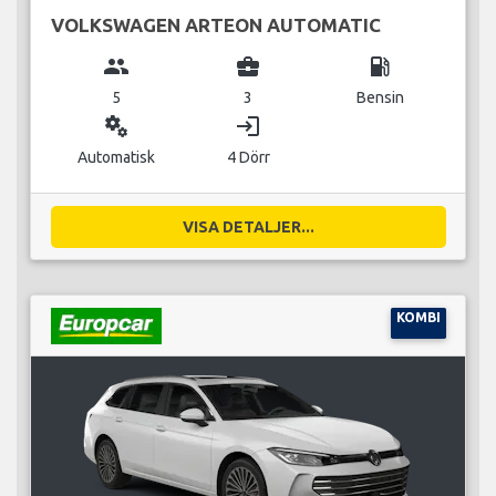
VOLKSWAGEN ARTEON AUTOMATIC
group
business_center
local_gas_station
5
3
Bensin
miscellaneous_services
login
Automatisk
4 Dörr
VISA DETALJER...
KOMBI