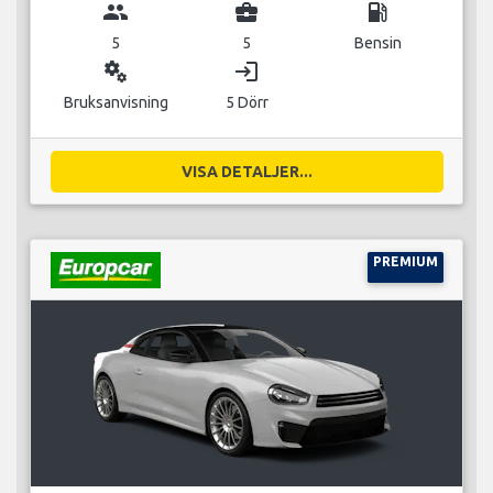
group
business_center
local_gas_station
5
5
Bensin
miscellaneous_services
login
Bruksanvisning
5 Dörr
VISA DETALJER...
PREMIUM