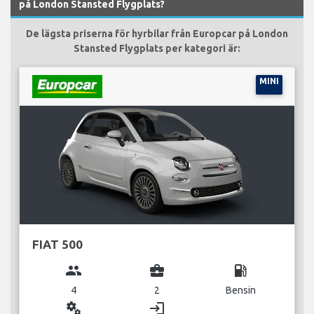
på London Stansted Flygplats?
De lägsta priserna för hyrbilar från Europcar på London
Stansted Flygplats per kategori är:
MINI
FIAT 500
group
business_center
local_gas_station
4
2
Bensin
miscellaneous_services
login