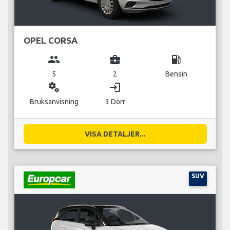
OPEL CORSA
group
business_center
local_gas_station
5
2
Bensin
miscellaneous_services
login
Bruksanvisning
3 Dörr
VISA DETALJER...
SUV