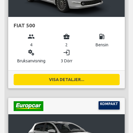
FIAT 500
group
business_center
local_gas_station
4
2
Bensin
miscellaneous_services
login
Bruksanvisning
3 Dörr
VISA DETALJER...
KOMPAKT