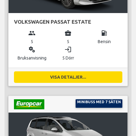
VOLKSWAGEN PASSAT ESTATE
group
business_center
local_gas_station
5
5
Bensin
miscellaneous_services
login
Bruksanvisning
5 Dörr
VISA DETALJER...
MINIBUSS MED 7 SÄTEN