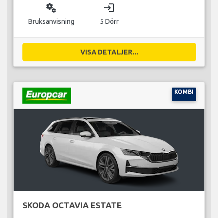
miscellaneous_services
login
Bruksanvisning
5 Dörr
VISA DETALJER...
KOMBI
SKODA OCTAVIA ESTATE