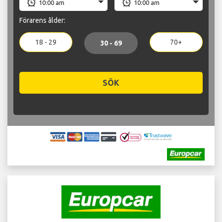
Förarens ålder:
18 - 29
70+
30 - 69
SÖK