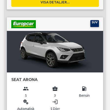
VISA DETALJER...
SUV
SEAT ARONA
group
business_center
local_gas_station
5
3
Bensin
miscellaneous_services
login
Automatisk
5 Dörr