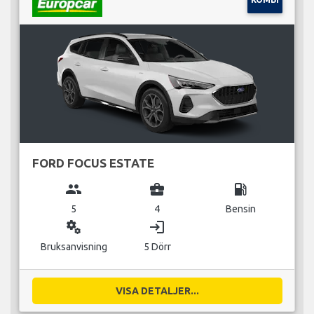
FORD FOCUS ESTATE
group
business_center
local_gas_station
5
4
Bensin
miscellaneous_services
login
Bruksanvisning
5 Dörr
VISA DETALJER...