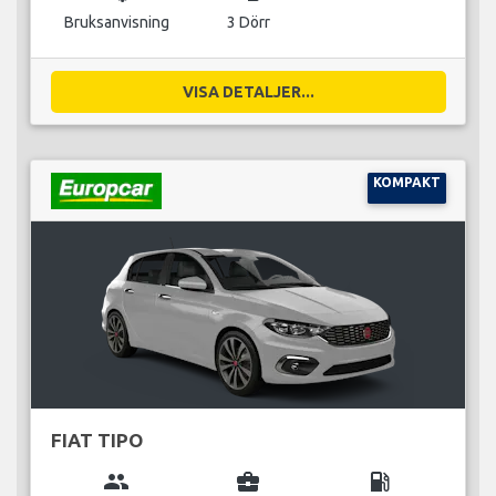
Bruksanvisning
3 Dörr
VISA DETALJER...
KOMPAKT
FIAT TIPO
group
business_center
local_gas_station