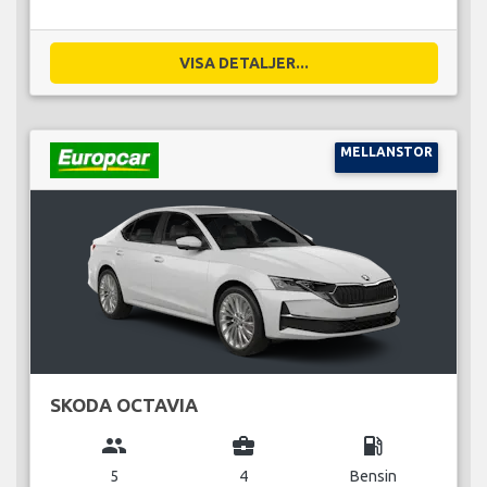
VISA DETALJER...
MELLANSTOR
SKODA OCTAVIA
group
business_center
local_gas_station
5
4
Bensin