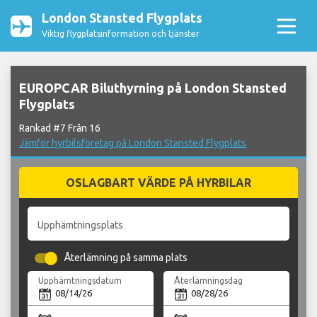
London Stansted Flygplats
Viktig flygplatsinformation och tjänster
EUROPCAR Biluthyrning på London Stansted
Flygplats
Rankad #7 Från 16
Jämför hyrbilsföretag på London Stansted Flygplats
OSLAGBART VÄRDE PÅ HYRBILAR
Upphämtningsplats
Återlämning på samma plats
Upphämtningsdatum
Återlämningsdag