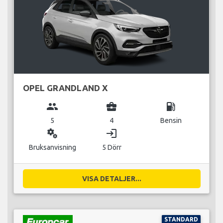
OPEL GRANDLAND X
group
business_center
local_gas_station
5
4
Bensin
miscellaneous_services
login
Bruksanvisning
5 Dörr
VISA DETALJER...
STANDARD