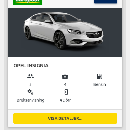
OPEL INSIGNIA
group
business_center
local_gas_station
5
4
Bensin
miscellaneous_services
login
Bruksanvisning
4 Dörr
VISA DETALJER...