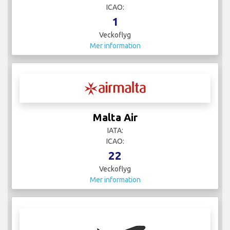
One Air
IATA:
ICAO:
4
Veckoflyg
Mer information
Pegasus
IATA:
ICAO: