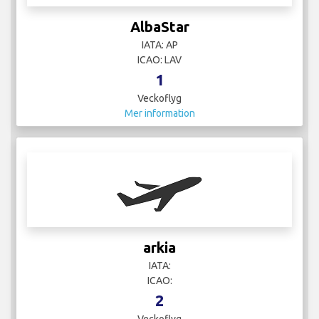
AlbaStar
IATA: AP
ICAO: LAV
1
Veckoflyg
Mer information
arkia
IATA:
ICAO:
2