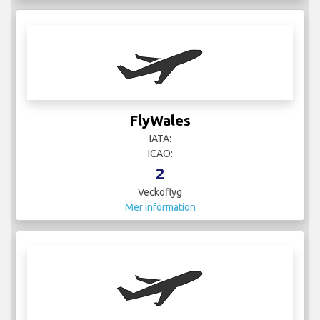
GullivAir
IATA:
ICAO:
3
Veckoflyg
Mer information
HiSky
IATA:
ICAO:
8
Veckoflyg