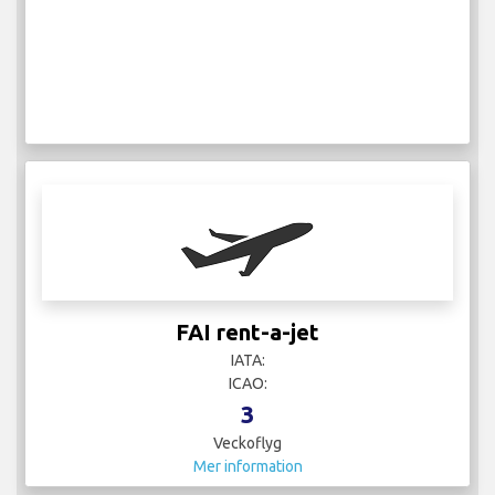
FAI rent-a-jet
IATA:
ICAO:
3
Veckoflyg
Mer information
FlyLili
IATA:
ICAO: