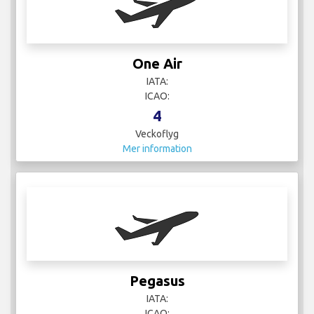
127
Veckoflyg
Mer information
Qatar Airways
IATA: QR
ICAO: QTR
23
Veckoflyg
Mer information