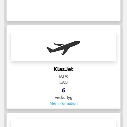
Lauda Europe
IATA:
ICAO:
55
Veckoflyg
Mer information
Luxaviation
IATA: