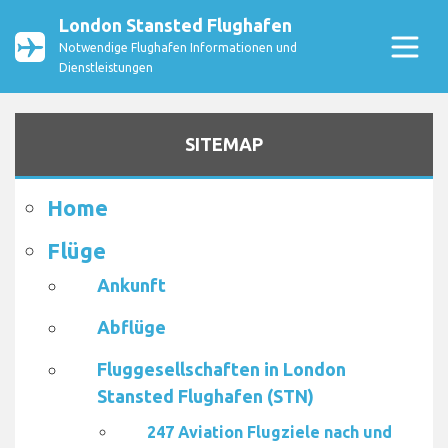
London Stansted Flughafen
Notwendige Flughafen Informationen und
Dienstleistungen
SITEMAP
Home
Flüge
Ankunft
Abflüge
Fluggesellschaften in London
Stansted Flughafen (STN)
247 Aviation Flugziele nach und