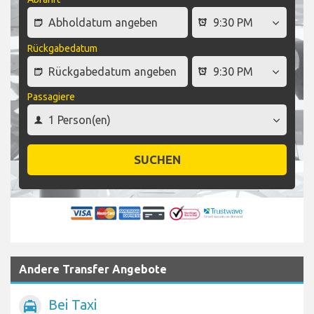
Rückgabedatum
Passagiere
SUCHEN
Andere Transfer Angebote
Bei Taxi
local_taxi