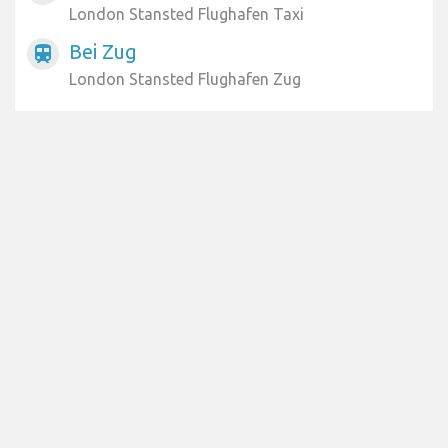
London Stansted Flughafen Taxi
Bei Zug
train
London Stansted Flughafen Zug