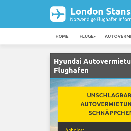
London Stans
Notwendige Flughafen Infor
HOME
FLÜGE
AUTOVERM
Hyundai Autovermietu
Flughafen
UNSCHLAGBA
AUTOVERMIETUN
SCHNÄPPCHE
Abholort