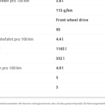
erkehr pro 100 km
5.8 l
113 g/km
Front wheel drive
95
ahnfahrt pro 100 km
4.4 l
t
1165 l
352 l
h pro 100 km
4.9 l
5
5
mationszwecken. Wir können nicht garantieren, dass Sie das genaue Hyundai i20-Fahrzeugmodell