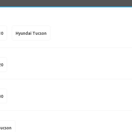
10
Hyundai Tucson
20
30
Tucson