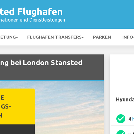
ted Flughafen
mationen und Dienstleistungen
IETUNG
FLUGHAFEN TRANSFERS
PARKEN
INFO
ng bei London Stansted
RE
Hyunda
GS-
N
check_circle
4