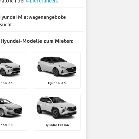
hältlich bei
4 Lieferanten
.
Hyundai Mietwagenangebote
sucht.
 Hyundai-Modelle zum Mieten:
ndai i10
Hyundai i20
ndai i30
Hyundai Tucson