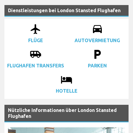
Dienstleistungen bei London Stansted Flughafen
airplanemode_active
drive_eta
FLÜGE
AUTOVERMIETUNG
airport_shuttle
local_parking
FLUGHAFEN TRANSFERS
PARKEN
local_hotel
HOTELLE
Nützliche Informationen über London Stansted
Flughafen