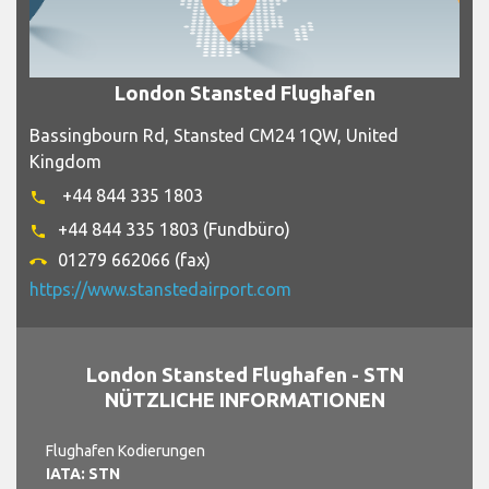
London Stansted Flughafen
Bassingbourn Rd, Stansted CM24 1QW, United
Kingdom
+44 844 335 1803
phone
+44 844 335 1803 (Fundbüro)
phone
01279 662066 (fax)
call_end
https://www.stanstedairport.com
London Stansted Flughafen - STN
NÜTZLICHE INFORMATIONEN
Flughafen Kodierungen
IATA: STN