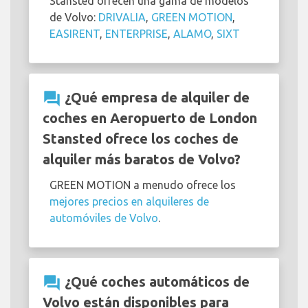
Stansted ofrecen una gama de modelos
de Volvo:
DRIVALIA
,
GREEN MOTION
,
EASIRENT
,
ENTERPRISE
,
ALAMO
,
SIXT
question_answer
¿Qué empresa de alquiler de
coches en Aeropuerto de London
Stansted ofrece los coches de
alquiler más baratos de Volvo?
GREEN MOTION a menudo ofrece los
mejores precios en alquileres de
automóviles de Volvo
.
question_answer
¿Qué coches automáticos de
Volvo están disponibles para