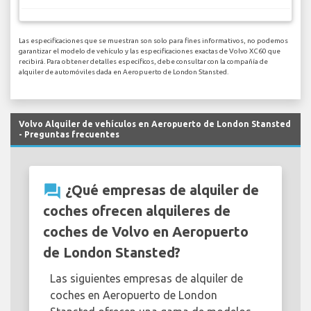
Las especificaciones que se muestran son solo para fines informativos, no podemos
garantizar el modelo de vehículo y las especificaciones exactas de Volvo XC60 que
recibirá. Para obtener detalles específicos, debe consultar con la compañía de
alquiler de automóviles dada en Aeropuerto de London Stansted.
Volvo Alquiler de vehículos en Aeropuerto de London Stansted
- Preguntas frecuentes
question_answer
¿Qué empresas de alquiler de
coches ofrecen alquileres de
coches de Volvo en Aeropuerto
de London Stansted?
Las siguientes empresas de alquiler de
coches en Aeropuerto de London