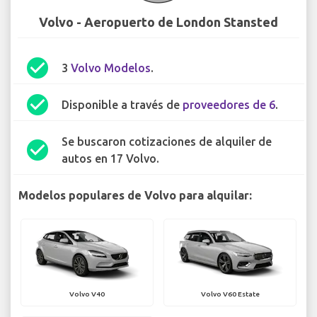
Volvo - Aeropuerto de London Stansted
check_circle
3
Volvo Modelos
.
check_circle
Disponible a través de
proveedores de 6
.
Se buscaron cotizaciones de alquiler de
check_circle
autos en 17 Volvo.
Modelos populares de Volvo para alquilar:
Volvo V40
Volvo V60 Estate