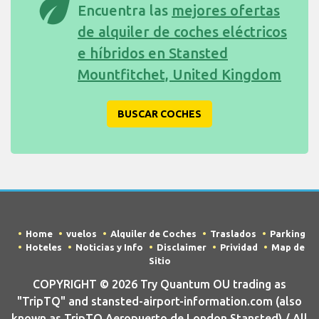
eco
Encuentra las
mejores ofertas
de alquiler de coches eléctricos
e híbridos en Stansted
Mountfitchet, United Kingdom
BUSCAR COCHES
Home
vuelos
Alquiler de Coches
Traslados
Parking
Hoteles
Noticias y Info
Disclaimer
Prividad
Map de
Sitio
COPYRIGHT © 2026 Try Quantum OU trading as
"TripTQ" and stansted-airport-information.com (also
known as TripTQ Aeropuerto de London Stansted) / All