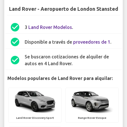
Land Rover - Aeropuerto de London Stansted
check_circle
3
Land Rover Modelos
.
check_circle
Disponible a través de
proveedores de 1
.
Se buscaron cotizaciones de alquiler de
check_circle
autos en 4 Land Rover.
Modelos populares de Land Rover para alquilar:
Land Rover Discovery Sport
Range Rover Evoque