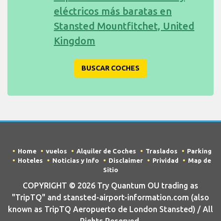
eléctricos más baratas en
Stansted Mountfitchet, United
Kingdom
BUSCAR COCHES
Home
vuelos
Alquiler de Coches
Traslados
Parking
Hoteles
Noticias y Info
Disclaimer
Prividad
Map de
Sitio
COPYRIGHT © 2026 Try Quantum OU trading as
"TripTQ" and stansted-airport-information.com (also
known as TripTQ Aeropuerto de London Stansted) / All