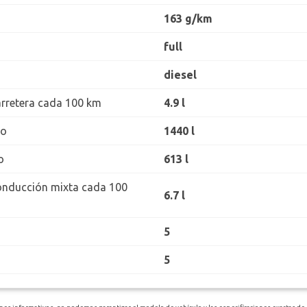
163 g/km
full
diesel
rretera cada 100 km
4.9 l
ro
1440 l
o
613 l
onducción mixta cada 100
6.7 l
5
5