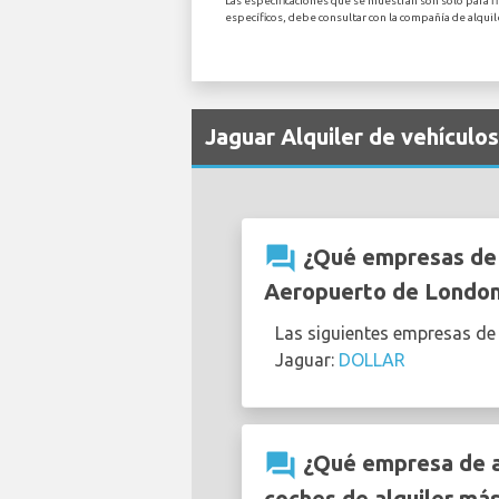
Las especificaciones que se muestran son solo para fi
específicos, debe consultar con la compañía de alqu
Jaguar Alquiler de vehícul
question_answer
¿Qué empresas de a
Aeropuerto de London
Las siguientes empresas de
Jaguar:
DOLLAR
question_answer
¿Qué empresa de al
coches de alquiler má