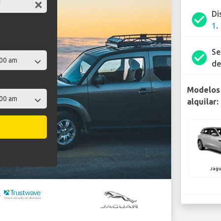
Di
check_circle
1
.
Se
check_circle
de
Modelos 
alquilar:
Jagu