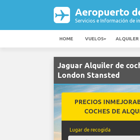
Aeropuerto d
Servicios e Información de i
HOME
VUELOS
ALQUILER
Jaguar Alquiler de co
London Stansted
PRECIOS INMEJORA
COCHES DE ALQU
Lugar de recogida