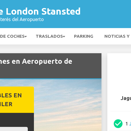
e London Stansted
nterés del Aeropuerto
 DE COCHES
TRASLADOS
PARKING
NOTICIAS Y
ches en Aeropuerto de
BLES EN
Jag
ILER
check_circle
1