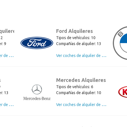
quileres
Ford Alquileres
12
Tipos de vehículos: 10
r: 9
Compañías de alquiler: 13
V
er coches de alquiler de Volkswagen
V
er coches de alquiler de Ford
s
Mercedes Alquileres
9
Tipos de vehículos: 6
r: 13
Compañías de alquiler: 10
V
er coches de alquiler de Opel
V
er coches de alquiler de Mercedes