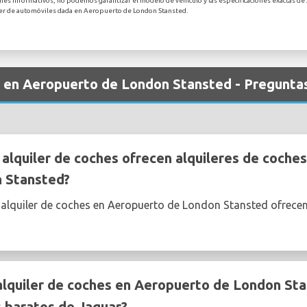
nes informativos, no podemos garantizar el modelo de vehículo y las especificaciones exactas de 
iler de automóviles dada en Aeropuerto de London Stansted.
os en Aeropuerto de London Stansted - Pregunta
lquiler de coches ofrecen alquileres de coches
 Stansted?
 alquiler de coches en Aeropuerto de London Stansted ofrec
quiler de coches en Aeropuerto de London Sta
s baratos de Jaguar?