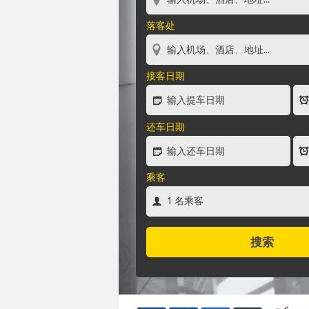
落客处
接客日期
还车日期
乘客
搜索