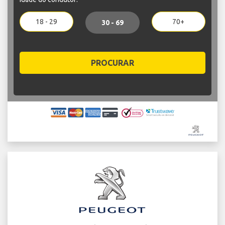
18 - 29
70+
30 - 69
PROCURAR