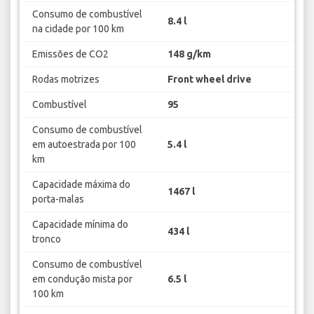
Consumo de combustível
8.4 l
na cidade por 100 km
Emissões de CO2
148 g/km
Rodas motrizes
Front wheel drive
Combustível
95
Consumo de combustível
em autoestrada por 100
5.4 l
km
Capacidade máxima do
1467 l
porta-malas
Capacidade mínima do
434 l
tronco
Consumo de combustível
em condução mista por
6.5 l
100 km