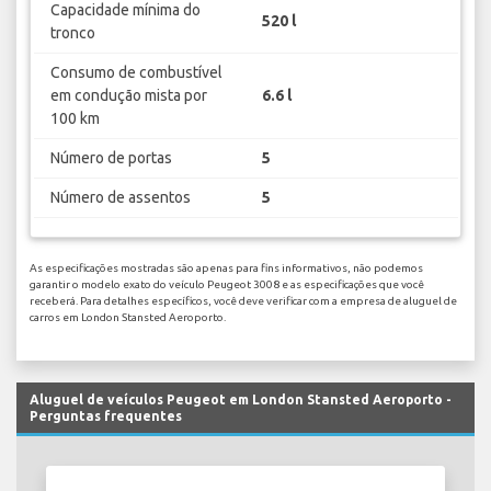
Capacidade mínima do
520 l
tronco
Consumo de combustível
em condução mista por
6.6 l
100 km
Número de portas
5
Número de assentos
5
As especificações mostradas são apenas para fins informativos, não podemos
garantir o modelo exato do veículo Peugeot 3008 e as especificações que você
receberá. Para detalhes específicos, você deve verificar com a empresa de aluguel de
carros em London Stansted Aeroporto.
Aluguel de veículos Peugeot em London Stansted Aeroporto -
Perguntas frequentes