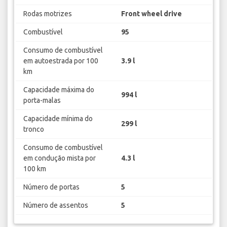
Rodas motrizes
Front wheel drive
Combustível
95
Consumo de combustível
em autoestrada por 100
3.9 l
km
Capacidade máxima do
994 l
porta-malas
Capacidade mínima do
299 l
tronco
Consumo de combustível
em condução mista por
4.3 l
100 km
Número de portas
5
Número de assentos
5