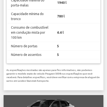
Capacidade máxima do
1940 l
porta-malas
Capacidade mínima do
780 l
tronco
Consumo de combustível
em condução mista por
6.6 l
100 km
Número de portas
5
Número de assentos
5
As especificações mostradas são apenas para fins informativos, não podemos
garantir o modelo exato do veículo Peugeot 5008 e as especificações que você
receberá. Para detalhes específicos, você deve verificar com a empresa de aluguel de
carros em London Stansted Aeroporto.