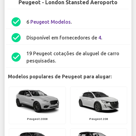
Peugeot - London Stansted Aeroporto
check_circle
6
Peugeot Modelos
.
check_circle
Disponível em fornecedores de
4
.
19 Peugeot cotações de aluguel de carro
check_circle
pesquisadas.
Modelos populares de Peugeot para alugar:
Peugeot 2008
Peugeot 208